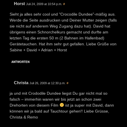
Horst
Juli 24, 2009 at 10:54 p.m.
#
Sieht ja alles sehr cool und "Crocodile Dundee"-mäßig aus.
Werde die Seite ausdrucken und Deiner Mutter zeigen (falls
sie nicht auf anderem Weg Zugang dazu hat). David hat
übrigens einen Schnorchelkurs gemacht und durfte am
letzten Tag die ersten 50 m (2 Bahnen im Hallenbad)
Gerätetauchen. Hat ihm sehr gut gefallen. Liebe Grüße von
Sabine + David + Adrian + Horst
ANTWORTEN
Christa
Juli 26, 2009 at 12:30 p.m.
#
ja und mit Crododile Dundee liegst Du gar nicht mal so
falsch – immerhin waren wir bis jetzt an schon zwei
Drehorten von diesem Film
ist ja super mit David, dann
können wir ja bald auf Tauchtour gehen!! Liebe Grüsse,
Christa & Remo