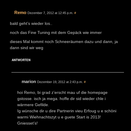
Remo
Dezember 7, 2012 at 12:45 p.m.
#
bald geht’s wieder los..
noch das Fine Tuning mit dem Gepäck wie immer
dieses Mal kommt noch Schneeräumen dazu und dann, ja
dann sind wir weg
ANTWORTEN
marion
Dezember 19, 2012 at 2:43 p.m.
#
hoi Remo, bi grad z’erscht mau uf die homepage
gstosse. isch ja mega. hoffe dir sid wieder chle i
wärmere Gefilde.
Ig wünsche dir u dire Partnerin vieu Erfoug u e schöni
warmi Wiehnachtszyt u e guete Start is 2013!
Gniesset’s!