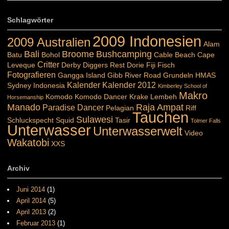
Schlagwörter
2009 Indonesien
2009 Australien
Alam
Bali
Broome
Bushcamping
Batu
Bohol
Cable Beach
Cape
Critter
Leveque
Derby
Diggers Rest
Dorie
Fiji
Fisch
Fotografieren
Gangga Island
Gibb River Road
Grundeln
HMAS
Kalender
Kalender 2012
Sydney
Indonesia
Kimberley School of
Makro
Komodo
Komodo Dancer
Krake
Lembeh
Horsemanship
Manado
Raja Ampat
Paradise Dancer
Pelagian
Riff
Tauchen
Sulawesi
Schluckspecht
Squid
Tasir
Tolmer Falls
Unterwasser
Unterwasserwelt
Video
Wakatobi
XXS
Archiv
Juni 2014
(1)
April 2014
(5)
April 2013
(2)
Februar 2013
(1)