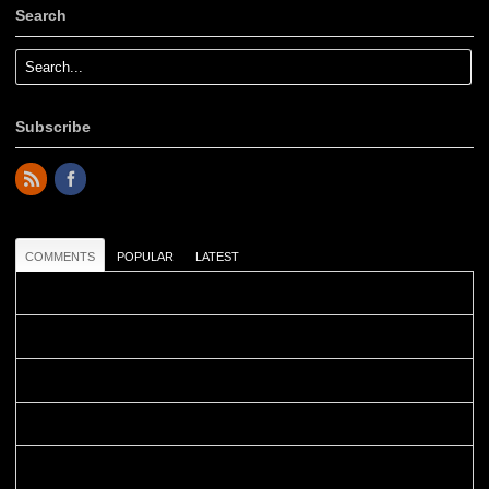
Search
Subscribe
COMMENTS
POPULAR
LATEST
Colours: Danke! Heute ist der richtige Tag um die Urlaubser...
Blüemli: Schöni HP! Gruess vo näbedranne :-)...
Colours: Hallo Belinda, danke :-)! Eigentlich ist das hier ...
Belinda: Schöner post:)...
Colours: Danke :-) die reiche UW Welt tut auch ein übriges...