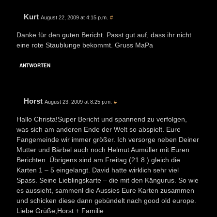
Kurt
August 22, 2009 at 4:15 p.m.
#
Danke für den guten Bericht. Passt gut auf, dass ihr nicht
eine rote Staublunge bekommt. Gruss MaPa
ANTWORTEN
Horst
August 23, 2009 at 8:25 p.m.
#
Hallo Christa!Super Bericht und spannend zu verfolgen,
was sich am anderen Ende der Welt so abspielt. Eure
Fangemeinde wir immer größer. Ich versorge neben Deiner
Mutter und Bärbel auch noch Helmut Aumüller mit Euren
Berichten. Übrigens sind am Freitag (21.8.) gleich die
Karten 1 – 5 eingelangt. David hatte wirklich sehr viel
Spass. Seine Lieblingskarte – die mit den Kängurus. So wie
es aussieht, sammenl die Aussies Eure Karten zusammen
und schicken diese dann gebündelt nach good old europe.
Liebe Grüße,Horst + Familie