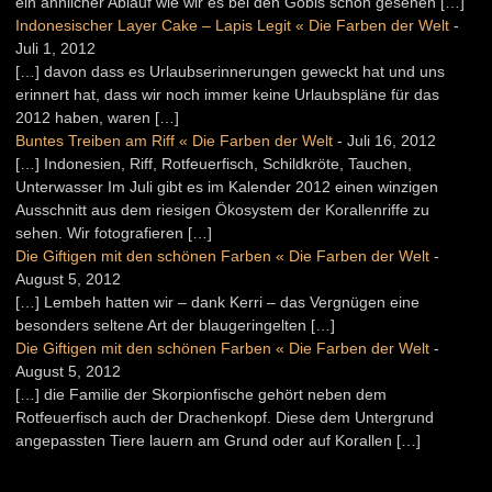
ein ähnlicher Ablauf wie wir es bei den Gobis schon gesehen […]
Indonesischer Layer Cake – Lapis Legit « Die Farben der Welt
-
Juli 1, 2012
[…] davon dass es Urlaubserinnerungen geweckt hat und uns
erinnert hat, dass wir noch immer keine Urlaubspläne für das
2012 haben, waren […]
Buntes Treiben am Riff « Die Farben der Welt
-
Juli 16, 2012
[…] Indonesien, Riff, Rotfeuerfisch, Schildkröte, Tauchen,
Unterwasser Im Juli gibt es im Kalender 2012 einen winzigen
Ausschnitt aus dem riesigen Ökosystem der Korallenriffe zu
sehen. Wir fotografieren […]
Die Giftigen mit den schönen Farben « Die Farben der Welt
-
August 5, 2012
[…] Lembeh hatten wir – dank Kerri – das Vergnügen eine
besonders seltene Art der blaugeringelten […]
Die Giftigen mit den schönen Farben « Die Farben der Welt
-
August 5, 2012
[…] die Familie der Skorpionfische gehört neben dem
Rotfeuerfisch auch der Drachenkopf. Diese dem Untergrund
angepassten Tiere lauern am Grund oder auf Korallen […]