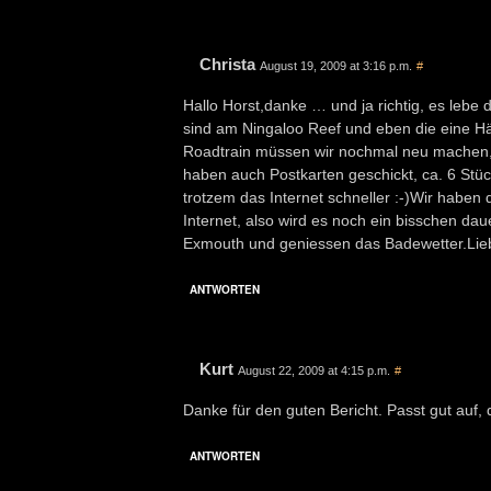
Christa
August 19, 2009 at 3:16 p.m.
#
Hallo Horst,danke … und ja richtig, es lebe
sind am Ningaloo Reef und eben die eine Häl
Roadtrain müssen wir nochmal neu machen, da
haben auch Postkarten geschickt, ca. 6 Stück 
trotzem das Internet schneller :-)Wir habe
Internet, also wird es noch ein bisschen da
Exmouth und geniessen das Badewetter.Lie
ANTWORTEN
Kurt
August 22, 2009 at 4:15 p.m.
#
Danke für den guten Bericht. Passt gut auf
ANTWORTEN