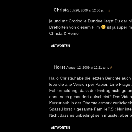
Christa
Juli 26, 2009 at 12:30 p.m.
#
ja und mit Crododile Dundee liegst Du gar ni
Drehorten von diesem Film
ist ja super 
Christa & Remo
ANTWORTEN
Horst
August 12, 2009 at 12:21 a.m.
#
Hallo Christa,habe die letzten Berichte auc
lebe die alte Version per Papier. Eine Frage
Fehlermeldung, dass der Eintrag nicht gefun
dann noch gesondert aufscheint? Das Video 
Kurzurlaub in der Obersteiermark zurückge
Spass,Horst + gesamte FamilieP.S.: Nur inte
Nicht dass es unbedingt sein müsste, aber b
ANTWORTEN