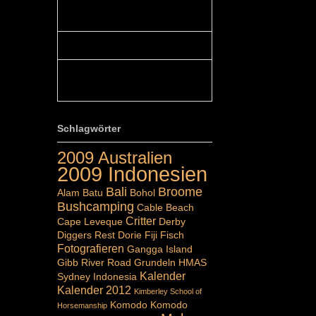
Colours: Hallo Belinda, danke :-)!
Eigentlich ist das hier ...
Belinda: Schöner post:)...
Colours: Danke :-) die reiche UW
Welt tut auch ein übriges...
Schlagwörter
2009 Australien
2009 Indonesien
Bali
Broome
Alam Batu
Bohol
Bushcamping
Cable Beach
Critter
Cape Leveque
Derby
Diggers Rest
Dorie
Fiji
Fisch
Fotografieren
Gangga Island
Gibb River Road
Grundeln
HMAS
Kalender
Sydney
Indonesia
Kalender 2012
Kimberley School of
Komodo
Komodo
Horsemanship