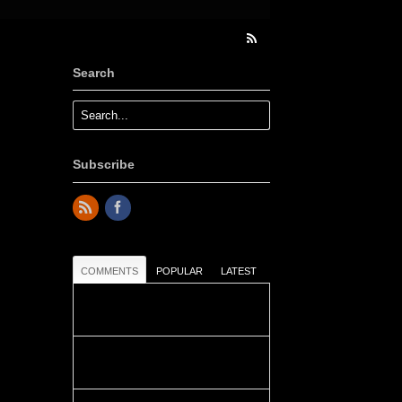
Search
Subscribe
COMMENTS
POPULAR
LATEST
Colours: Danke! Heute ist der
richtige Tag um die Urlaubser...
Blüemli: Schöni HP! Gruess vo
näbedranne :-)...