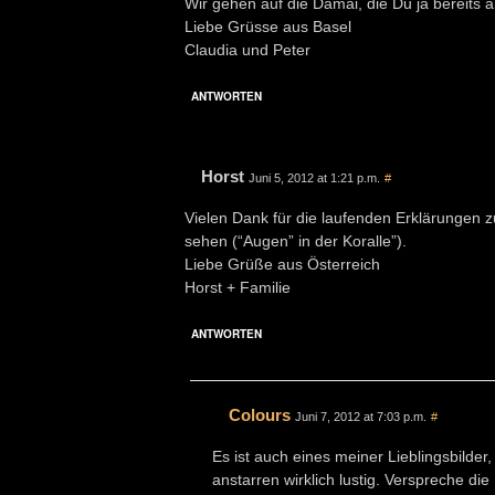
Wir gehen auf die Damai, die Du ja bereits
Liebe Grüsse aus Basel
Claudia und Peter
ANTWORTEN
Horst
Juni 5, 2012 at 1:21 p.m.
#
Vielen Dank für die laufenden Erklärungen z
sehen (“Augen” in der Koralle”).
Liebe Grüße aus Österreich
Horst + Familie
ANTWORTEN
Colours
Juni 7, 2012 at 7:03 p.m.
#
Es ist auch eines meiner Lieblingsbilder
anstarren wirklich lustig. Verspreche d