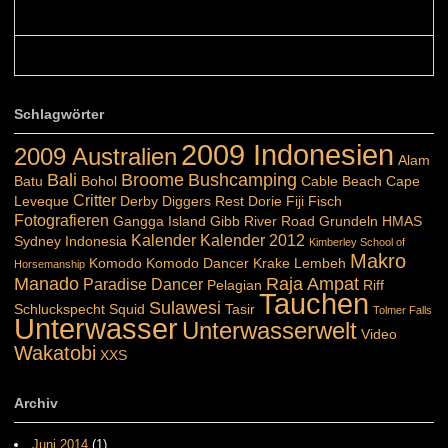
Belinda: Schöner post:)...
Colours: Danke :-) die reiche UW Welt tut auch ein übriges...
Schlagwörter
2009 Indonesien
2009 Australien
Alam
Bali
Broome
Bushcamping
Batu
Bohol
Cable Beach
Cape
Critter
Leveque
Derby
Diggers Rest
Dorie
Fiji
Fisch
Fotografieren
Gangga Island
Gibb River Road
Grundeln
HMAS
Kalender
Kalender 2012
Sydney
Indonesia
Kimberley School of
Makro
Komodo
Komodo Dancer
Krake
Lembeh
Horsemanship
Manado
Raja Ampat
Paradise Dancer
Pelagian
Riff
Tauchen
Sulawesi
Schluckspecht
Squid
Tasir
Tolmer Falls
Unterwasser
Unterwasserwelt
Video
Wakatobi
XXS
Archiv
Juni 2014
(1)