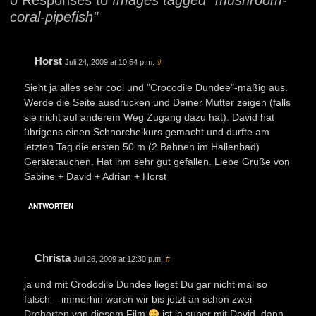
0 Responses to
Images tagged "mushroom-
coral-pipefish"
Horst
Juli 24, 2009 at 10:54 p.m.
#
Sieht ja alles sehr cool und "Crocodile Dundee"-mäßig aus.
Werde die Seite ausdrucken und Deiner Mutter zeigen (falls
sie nicht auf anderem Weg Zugang dazu hat). David hat
übrigens einen Schnorchelkurs gemacht und durfte am
letzten Tag die ersten 50 m (2 Bahnen im Hallenbad)
Gerätetauchen. Hat ihm sehr gut gefallen. Liebe Grüße von
Sabine + David + Adrian + Horst
ANTWORTEN
Christa
Juli 26, 2009 at 12:30 p.m.
#
ja und mit Crododile Dundee liegst Du gar nicht mal so
falsch – immerhin waren wir bis jetzt an schon zwei
Drehorten von diesem Film
ist ja super mit David, dann