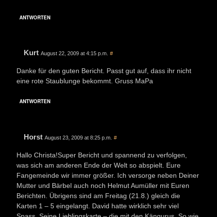
ANTWORTEN
Kurt
August 22, 2009 at 4:15 p.m.
#
Danke für den guten Bericht. Passt gut auf, dass ihr nicht
eine rote Staublunge bekommt. Gruss MaPa
ANTWORTEN
Horst
August 23, 2009 at 8:25 p.m.
#
Hallo Christa!Super Bericht und spannend zu verfolgen,
was sich am anderen Ende der Welt so abspielt. Eure
Fangemeinde wir immer größer. Ich versorge neben Deiner
Mutter und Bärbel auch noch Helmut Aumüller mit Euren
Berichten. Übrigens sind am Freitag (21.8.) gleich die
Karten 1 – 5 eingelangt. David hatte wirklich sehr viel
Spass. Seine Lieblingskarte – die mit den Kängurus. So wie