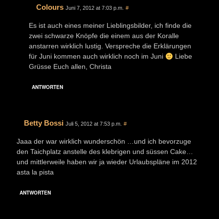
Colours
Juni 7, 2012 at 7:03 p.m.
#
Es ist auch eines meiner Lieblingsbilder, ich finde die
zwei schwarze Knöpfe die einem aus der Koralle
anstarren wirklich lustig. Verspreche die Erklärungen
für Juni kommen auch wirklich noch im Juni
Liebe
Grüsse Euch allen, Christa
ANTWORTEN
Betty Bossi
Juli 5, 2012 at 7:53 p.m.
#
Jaaa der war wirklich wunderschön …und ich bevorzuge
den Taichplatz anstelle des klebrigen und süssen Cake…
und mittlerweile haben wir ja wieder Urlaubspläne im 2012
asta la pista
ANTWORTEN