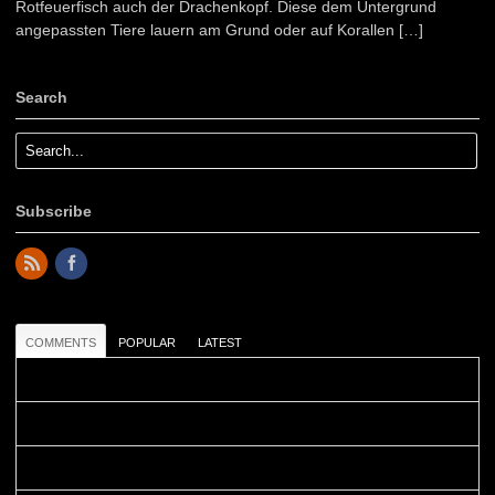
Rotfeuerfisch auch der Drachenkopf. Diese dem Untergrund
angepassten Tiere lauern am Grund oder auf Korallen […]
Search
Subscribe
COMMENTS
POPULAR
LATEST
Colours: Danke! Heute ist der richtige Tag um die Urlaubser...
Blüemli: Schöni HP! Gruess vo näbedranne :-)...
Colours: Hallo Belinda, danke :-)! Eigentlich ist das hier ...