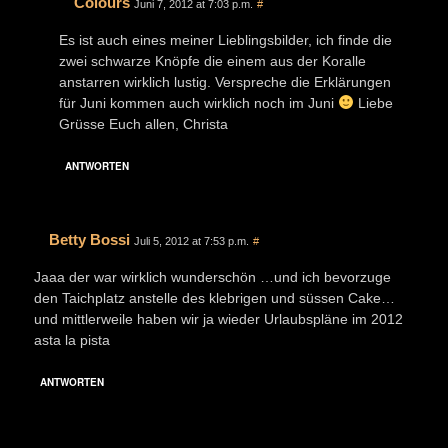
Colours
Juni 7, 2012 at 7:03 p.m.
#
Es ist auch eines meiner Lieblingsbilder, ich finde die
zwei schwarze Knöpfe die einem aus der Koralle
anstarren wirklich lustig. Verspreche die Erklärungen
für Juni kommen auch wirklich noch im Juni
Liebe
Grüsse Euch allen, Christa
ANTWORTEN
Betty Bossi
Juli 5, 2012 at 7:53 p.m.
#
Jaaa der war wirklich wunderschön …und ich bevorzuge
den Taichplatz anstelle des klebrigen und süssen Cake…
und mittlerweile haben wir ja wieder Urlaubspläne im 2012
asta la pista
ANTWORTEN