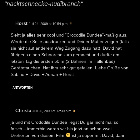
"nacktschnecke-nudibranch"
Horst
Juli 24, 2009 at 10:54 p.m.
#
Sieht ja alles sehr cool und "Crocodile Dundee"-mäßig aus.
Werde die Seite ausdrucken und Deiner Mutter zeigen (falls
sie nicht auf anderem Weg Zugang dazu hat). David hat
übrigens einen Schnorchelkurs gemacht und durfte am
letzten Tag die ersten 50 m (2 Bahnen im Hallenbad)
Gerätetauchen. Hat ihm sehr gut gefallen. Liebe Grüße von
Sabine + David + Adrian + Horst
ANTWORTEN
Christa
Juli 26, 2009 at 12:30 p.m.
#
ja und mit Crododile Dundee liegst Du gar nicht mal so
falsch – immerhin waren wir bis jetzt an schon zwei
Drehorten von diesem Film
ist ja super mit David, dann