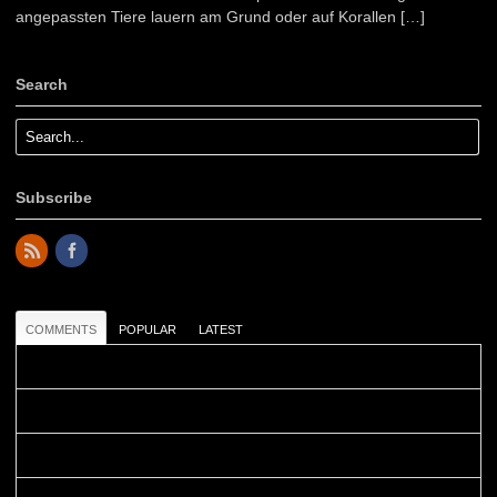
angepassten Tiere lauern am Grund oder auf Korallen […]
Search
Subscribe
COMMENTS
POPULAR
LATEST
Colours: Danke! Heute ist der richtige Tag um die Urlaubser...
Blüemli: Schöni HP! Gruess vo näbedranne :-)...
Colours: Hallo Belinda, danke :-)! Eigentlich ist das hier ...