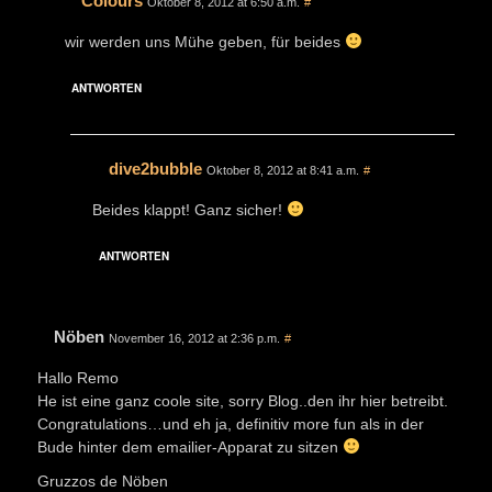
Colours
Oktober 8, 2012 at 6:50 a.m.
#
wir werden uns Mühe geben, für beides
ANTWORTEN
dive2bubble
Oktober 8, 2012 at 8:41 a.m.
#
Beides klappt! Ganz sicher!
ANTWORTEN
Nöben
November 16, 2012 at 2:36 p.m.
#
Hallo Remo
He ist eine ganz coole site, sorry Blog..den ihr hier betreibt.
Congratulations…und eh ja, definitiv more fun als in der
Bude hinter dem emailier-Apparat zu sitzen
Gruzzos de Nöben