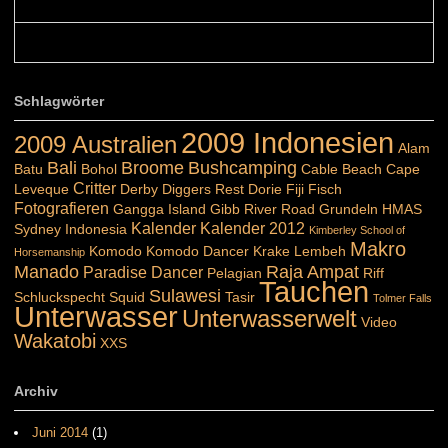
Belinda: Schöner post:)...
Colours: Danke :-) die reiche UW Welt tut auch ein übriges...
Schlagwörter
2009 Indonesien
2009 Australien
Alam
Bali
Broome
Bushcamping
Batu
Bohol
Cable Beach
Cape
Critter
Leveque
Derby
Diggers Rest
Dorie
Fiji
Fisch
Fotografieren
Gangga Island
Gibb River Road
Grundeln
HMAS
Kalender
Kalender 2012
Sydney
Indonesia
Kimberley School of
Makro
Komodo
Komodo Dancer
Krake
Lembeh
Horsemanship
Manado
Raja Ampat
Paradise Dancer
Pelagian
Riff
Tauchen
Sulawesi
Schluckspecht
Squid
Tasir
Tolmer Falls
Unterwasser
Unterwasserwelt
Video
Wakatobi
XXS
Archiv
Juni 2014
(1)