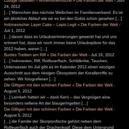
Lustige Gesellen – Annemonenfische « Die Farben der Welt
-
Juni
24, 2012
[…] Männchen das nächste Weibchen im Familienverband. Es ist
ein ähnlicher Ablauf wie wir es bei den Gobis schon gesehen […]
Indonesischer Layer Cake – Lapis Legit « Die Farben der Welt
-
Juli 1, 2012
[…] davon dass es Urlaubserinnerungen geweckt hat und uns
erinnert hat, dass wir noch immer keine Urlaubspläne für das
2012 haben, waren […]
Buntes Treiben am Riff « Die Farben der Welt
-
Juli 16, 2012
[…] Indonesien, Riff, Rotfeuerfisch, Schildkröte, Tauchen,
Unterwasser Im Juli gibt es im Kalender 2012 einen winzigen
Ausschnitt aus dem riesigen Ökosystem der Korallenriffe zu
sehen. Wir fotografieren […]
Die Giftigen mit den schönen Farben « Die Farben der Welt
-
August 5, 2012
[…] Lembeh hatten wir – dank Kerri – das Vergnügen eine
besonders seltene Art der blaugeringelten […]
Die Giftigen mit den schönen Farben « Die Farben der Welt
-
August 5, 2012
[…] die Familie der Skorpionfische gehört neben dem
Rotfeuerfisch auch der Drachenkopf. Diese dem Untergrund