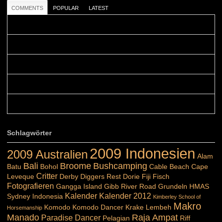
COMMENTS
POPULAR
LATEST
Colours: Danke! Heute ist der richtige Tag um die Urlaubser...
Blüemli: Schöni HP! Gruess vo näbedranne :-)...
Colours: Hallo Belinda, danke :-)! Eigentlich ist das hier ...
Belinda: Schöner post:)...
Colours: Danke :-) die reiche UW Welt tut auch ein übriges...
Schlagwörter
2009 Indonesien
2009 Australien
Alam
Bali
Broome
Bushcamping
Batu
Bohol
Cable Beach
Cape
Critter
Leveque
Derby
Diggers Rest
Dorie
Fiji
Fisch
Fotografieren
Gangga Island
Gibb River Road
Grundeln
HMAS
Kalender
Kalender 2012
Sydney
Indonesia
Kimberley School of
Makro
Komodo
Komodo Dancer
Krake
Lembeh
Horsemanship
Manado
Raja Ampat
Paradise Dancer
Pelagian
Riff