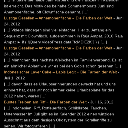
ist erreicht. Das Motiv des beinahe Sommermonats Juni sind
Anemonenfische, oft Clownfische genannt. […]
Lustige Gesellen – Annemonenfische « Die Farben der Welt
-
Juni
24, 2012
[…] Videos hingegen sind viel einfacher! Hier zu Anfang ein
Sequenz mit Clownfisch, aufgenommen in Raja Ampat. 2010 Raja
Ampat ► if ( !jQuery.VideoPress.data["fcMDlE2K"] ) { […]
Lustige Gesellen – Annemonenfische « Die Farben der Welt
-
Juni
24, 2012
[…] Männchen das nächste Weibchen im Familienverband. Es ist
ein ähnlicher Ablauf wie wir es bei den Gobis schon gesehen […]
Indonesischer Layer Cake – Lapis Legit « Die Farben der Welt
-
Juli 1, 2012
[…] davon dass es Urlaubserinnerungen geweckt hat und uns
erinnert hat, dass wir noch immer keine Urlaubspläne für das
2012 haben, waren […]
Buntes Treiben am Riff « Die Farben der Welt
-
Juli 16, 2012
[…] Indonesien, Riff, Rotfeuerfisch, Schildkröte, Tauchen,
Unterwasser Im Juli gibt es im Kalender 2012 einen winzigen
Ausschnitt aus dem riesigen Ökosystem der Korallenriffe zu
sehen. Wir fotografieren […]