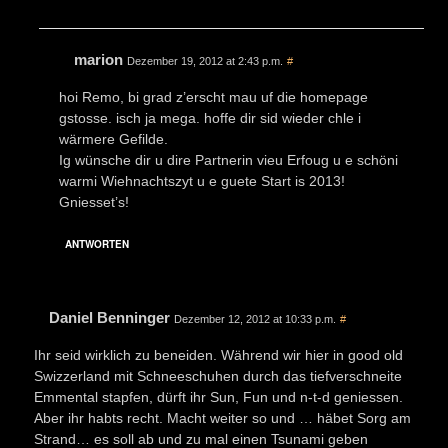
marion
Dezember 19, 2012 at 2:43 p.m.
#
hoi Remo, bi grad z’erscht mau uf die homepage
gstosse. isch ja mega. hoffe dir sid wieder chle i
wärmere Gefilde.
Ig wünsche dir u dire Partnerin vieu Erfoug u e schöni
warmi Wiehnachtszyt u e guete Start is 2013!
Gniesset’s!
ANTWORTEN
Daniel Benninger
Dezember 12, 2012 at 10:33 p.m.
#
Ihr seid wirklich zu beneiden. Während wir hier in good old
Swizzerland mit Schneeschuhen durch das tiefverschneite
Emmental stapfen, dürft ihr Sun, Fun und n-t-d geniessen.
Aber ihr habts recht. Macht weiter so und … häbet Sorg am
Strand… es soll ab und zu mal einen Tsunami geben