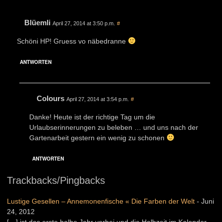
Blüemli
April 27, 2014 at 3:50 p.m.
#
Schöni HP! Gruess vo näbedranne
ANTWORTEN
Colours
April 27, 2014 at 3:54 p.m.
#
Danke! Heute ist der richtige Tag um die
Urlaubserinnerungen zu beleben … und uns nach der
Gartenarbeit gestern ein wenig zu schonen
ANTWORTEN
Trackbacks/Pingbacks
Lustige Gesellen – Annemonenfische « Die Farben der Welt
-
Juni
24, 2012
[…] ist das erste halbe Jahr vorbei und die Halbzeit im Kalender