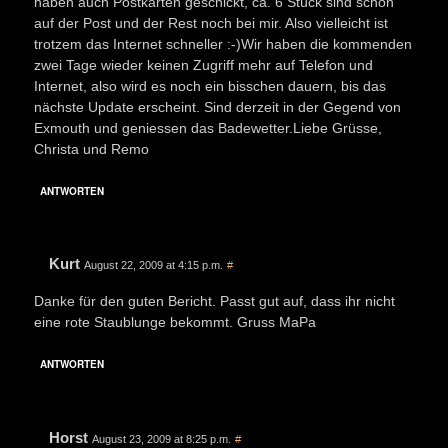
haben auch Postkarten geschickt, ca. 6 Stück sind schon
auf der Post und der Rest noch bei mir. Also vielleicht ist
trotzem das Internet schneller :-)Wir haben die kommenden
zwei Tage wieder keinen Zugriff mehr auf Telefon und
Internet, also wird es noch ein bisschen dauern, bis das
nächste Update erscheint. Sind derzeit in der Gegend von
Exmouth und geniessen das Badewetter.Liebe Grüsse,
Christa und Remo
ANTWORTEN
Kurt
August 22, 2009 at 4:15 p.m.
#
Danke für den guten Bericht. Passt gut auf, dass ihr nicht
eine rote Staublunge bekommt. Gruss MaPa
ANTWORTEN
Horst
August 23, 2009 at 8:25 p.m.
#