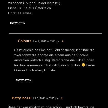
zu sehen (“Augen” in der Koralle”).
Liebe Grüße aus Österreich
Horst + Familie
ANTWORTEN
Colours
Juni 7, 2012 at 7:03 p.m.
#
Es ist auch eines meiner Lieblingsbilder, ich finde die
zwei schwarze Knöpfe die einem aus der Koralle
anstarren wirklich lustig. Verspreche die Erklärungen
für Juni kommen auch wirklich noch im Juni
Liebe
Grüsse Euch allen, Christa
ANTWORTEN
Betty Bossi
Juli 5, 2012 at 7:53 p.m.
#
Jaaa der war wirklich wunderschön …und ich bevorzuge