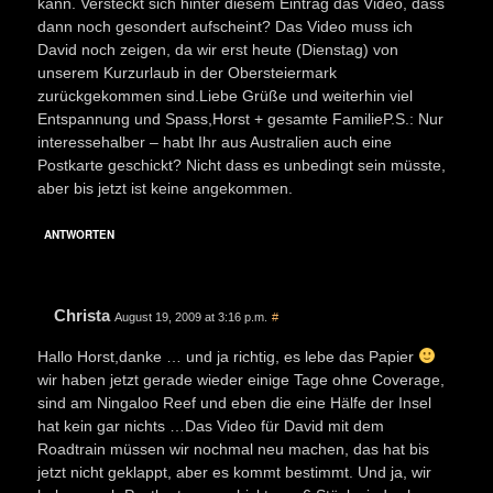
kann. Versteckt sich hinter diesem Eintrag das Video, dass
dann noch gesondert aufscheint? Das Video muss ich
David noch zeigen, da wir erst heute (Dienstag) von
unserem Kurzurlaub in der Obersteiermark
zurückgekommen sind.Liebe Grüße und weiterhin viel
Entspannung und Spass,Horst + gesamte FamilieP.S.: Nur
interessehalber – habt Ihr aus Australien auch eine
Postkarte geschickt? Nicht dass es unbedingt sein müsste,
aber bis jetzt ist keine angekommen.
ANTWORTEN
Christa
August 19, 2009 at 3:16 p.m.
#
Hallo Horst,danke … und ja richtig, es lebe das Papier
wir haben jetzt gerade wieder einige Tage ohne Coverage,
sind am Ningaloo Reef und eben die eine Hälfe der Insel
hat kein gar nichts …Das Video für David mit dem
Roadtrain müssen wir nochmal neu machen, das hat bis
jetzt nicht geklappt, aber es kommt bestimmt. Und ja, wir