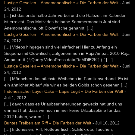
Lustige Gesellen – Annemonenfische « Die Farben der Welt
-
Juni
24, 2012
[…] ist das erste halbe Jahr vorbei und die Halbzeit im Kalender
ist erreicht. Das Motiv des beinahe Sommermonats Juni sind
Anemonenfische, oft Clownfische genannt. […]
Lustige Gesellen – Annemonenfische « Die Farben der Welt
-
Juni
24, 2012
[…] Videos hingegen sind viel einfacher! Hier zu Anfang ein
Sequenz mit Clownfisch, aufgenommen in Raja Ampat. 2010 Raja
Ampat ► if ( !jQuery.VideoPress.data["fcMDlE2K"] ) { […]
Lustige Gesellen – Annemonenfische « Die Farben der Welt
-
Juni
24, 2012
[…] Männchen das nächste Weibchen im Familienverband. Es ist
ein ähnlicher Ablauf wie wir es bei den Gobis schon gesehen […]
Indonesischer Layer Cake – Lapis Legit « Die Farben der Welt
-
Juli 1, 2012
[…] davon dass es Urlaubserinnerungen geweckt hat und uns
erinnert hat, dass wir noch immer keine Urlaubspläne für das
2012 haben, waren […]
Buntes Treiben am Riff « Die Farben der Welt
-
Juli 16, 2012
[…] Indonesien, Riff, Rotfeuerfisch, Schildkröte, Tauchen,