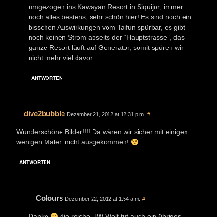
umgezogen ins Kawayan Resort in Siquijor; immer
noch alles bestens, sehr schön hier! Es sind noch ein
bisschen Auswirkungen vom Taifun spürbar, es gibt
noch keinen Strom abseits der “Hauptstrasse”, das
ganze Resort läuft auf Generator, somit spüren wir
nicht mehr viel davon.
ANTWORTEN
dive2bubble
Dezember 21, 2012 at 12:31 p.m.
#
Wunderschöne Bilder!!!! Da wären wir sicher mit einigen
wenigen Malen nicht ausgekommen!
ANTWORTEN
Colours
Dezember 22, 2012 at 1:54 a.m.
#
Danke
die reiche UW Welt tut auch ein übriges