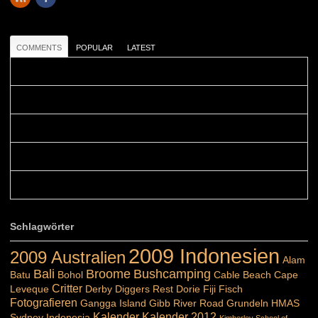
COMMENTS
POPULAR
LATEST
Colours: Danke! Heute ist der richtige Tag um die Urlaubser...
Blüemli: Schöni HP! Gruess vo näbedranne :-)...
Colours: Hallo Belinda, danke :-)! Eigentlich ist das hier ...
Belinda: Schöner post:)...
Colours: Danke :-) die reiche UW Welt tut auch ein übriges...
Schlagwörter
2009 Indonesien
2009 Australien
Alam
Bali
Broome
Bushcamping
Batu
Bohol
Cable Beach
Cape
Critter
Leveque
Derby
Diggers Rest
Dorie
Fiji
Fisch
Fotografieren
Gangga Island
Gibb River Road
Grundeln
HMAS
Kalender
Kalender 2012
Sydney
Indonesia
Kimberley School of