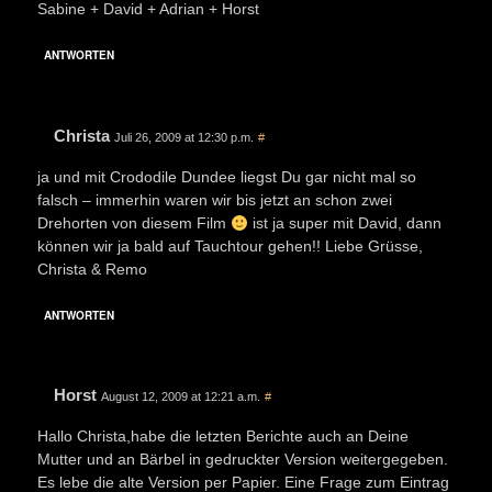
Sabine + David + Adrian + Horst
ANTWORTEN
Christa
Juli 26, 2009 at 12:30 p.m.
#
ja und mit Crododile Dundee liegst Du gar nicht mal so
falsch – immerhin waren wir bis jetzt an schon zwei
Drehorten von diesem Film
ist ja super mit David, dann
können wir ja bald auf Tauchtour gehen!! Liebe Grüsse,
Christa & Remo
ANTWORTEN
Horst
August 12, 2009 at 12:21 a.m.
#
Hallo Christa,habe die letzten Berichte auch an Deine
Mutter und an Bärbel in gedruckter Version weitergegeben.
Es lebe die alte Version per Papier. Eine Frage zum Eintrag