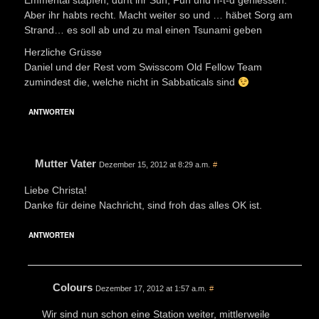
Emmental stapfen, dürft ihr Sun, Fun und n-t-d geniessen.
Aber ihr habts recht. Macht weiter so und … häbet Sorg am
Strand… es soll ab und zu mal einen Tsunami geben
Herzliche Grüsse
Daniel und der Rest vom Swisscom Old Fellow Team
zumindest die, welche nicht in Sabbaticals sind
ANTWORTEN
Mutter Vater
Dezember 15, 2012 at 8:29 a.m.
#
Liebe Christa!
Danke für deine Nachricht, sind froh das alles OK ist.
ANTWORTEN
Colours
Dezember 17, 2012 at 1:57 a.m.
#
Wir sind nun schon eine Station weiter, mittlerweile