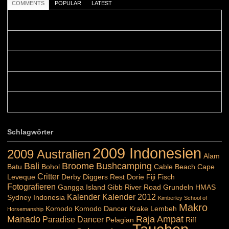
COMMENTS
POPULAR
LATEST
Colours: Danke! Heute ist der richtige Tag um die Urlaubser...
Blüemli: Schöni HP! Gruess vo näbedranne :-)...
Colours: Hallo Belinda, danke :-)! Eigentlich ist das hier ...
Belinda: Schöner post:)...
Colours: Danke :-) die reiche UW Welt tut auch ein übriges...
Schlagwörter
2009 Indonesien
2009 Australien
Alam
Bali
Broome
Bushcamping
Batu
Bohol
Cable Beach
Cape
Critter
Leveque
Derby
Diggers Rest
Dorie
Fiji
Fisch
Fotografieren
Gangga Island
Gibb River Road
Grundeln
HMAS
Kalender
Kalender 2012
Sydney
Indonesia
Kimberley School of
Makro
Komodo
Komodo Dancer
Krake
Lembeh
Horsemanship
Manado
Raja Ampat
Paradise Dancer
Pelagian
Riff