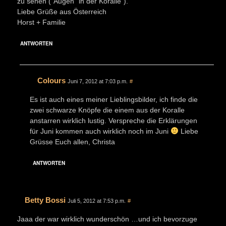
zu sehen (“Augen” in der Koralle”).
Liebe Grüße aus Österreich
Horst + Familie
ANTWORTEN
Colours
Juni 7, 2012 at 7:03 p.m.
#
Es ist auch eines meiner Lieblingsbilder, ich finde die
zwei schwarze Knöpfe die einem aus der Koralle
anstarren wirklich lustig. Verspreche die Erklärungen
für Juni kommen auch wirklich noch im Juni
Liebe
Grüsse Euch allen, Christa
ANTWORTEN
Betty Bossi
Juli 5, 2012 at 7:53 p.m.
#
Jaaa der war wirklich wunderschön …und ich bevorzuge