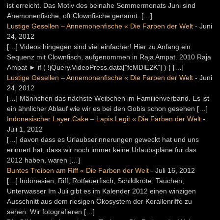
ist erreicht. Das Motiv des beinahe Sommermonats Juni sind
Anemonenfische, oft Clownfische genannt. […]
Lustige Gesellen – Annemonenfische « Die Farben der Welt
-
Juni
24, 2012
[…] Videos hingegen sind viel einfacher! Hier zu Anfang ein
Sequenz mit Clownfisch, aufgenommen in Raja Ampat. 2010 Raja
Ampat ► if ( !jQuery.VideoPress.data["fcMDlE2K"] ) { […]
Lustige Gesellen – Annemonenfische « Die Farben der Welt
-
Juni
24, 2012
[…] Männchen das nächste Weibchen im Familienverband. Es ist
ein ähnlicher Ablauf wie wir es bei den Gobis schon gesehen […]
Indonesischer Layer Cake – Lapis Legit « Die Farben der Welt
-
Juli 1, 2012
[…] davon dass es Urlaubserinnerungen geweckt hat und uns
erinnert hat, dass wir noch immer keine Urlaubspläne für das
2012 haben, waren […]
Buntes Treiben am Riff « Die Farben der Welt
-
Juli 16, 2012
[…] Indonesien, Riff, Rotfeuerfisch, Schildkröte, Tauchen,
Unterwasser Im Juli gibt es im Kalender 2012 einen winzigen
Ausschnitt aus dem riesigen Ökosystem der Korallenriffe zu
sehen. Wir fotografieren […]