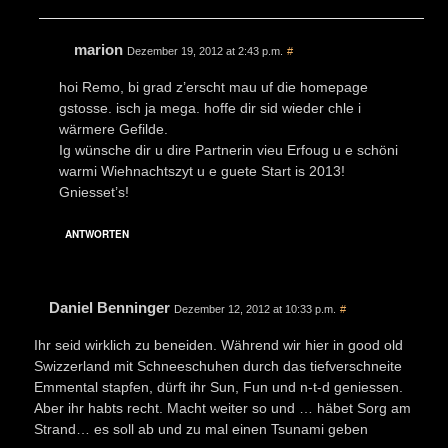
marion
Dezember 19, 2012 at 2:43 p.m.
#
hoi Remo, bi grad z’erscht mau uf die homepage
gstosse. isch ja mega. hoffe dir sid wieder chle i
wärmere Gefilde.
Ig wünsche dir u dire Partnerin vieu Erfoug u e schöni
warmi Wiehnachtszyt u e guete Start is 2013!
Gniesset’s!
ANTWORTEN
Daniel Benninger
Dezember 12, 2012 at 10:33 p.m.
#
Ihr seid wirklich zu beneiden. Während wir hier in good old
Swizzerland mit Schneeschuhen durch das tiefverschneite
Emmental stapfen, dürft ihr Sun, Fun und n-t-d geniessen.
Aber ihr habts recht. Macht weiter so und … häbet Sorg am
Strand… es soll ab und zu mal einen Tsunami geben