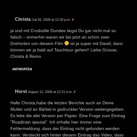
Christa
Juli 26, 2009 at 12:30 p.m.
#
ja und mit Crododile Dundee liegst Du gar nicht mal so
falsch – immerhin waren wir bis jetzt an schon zwei
Drehorten von diesem Film
ist ja super mit David, dann
können wir ja bald auf Tauchtour gehen!! Liebe Grüsse,
Christa & Remo
ANTWORTEN
Horst
August 12, 2009 at 12:21 a.m.
#
Hallo Christa,habe die letzten Berichte auch an Deine
Mutter und an Bärbel in gedruckter Version weitergegeben.
Es lebe die alte Version per Papier. Eine Frage zum Eintrag
"Roadtrain spezial". Ich erhalte hier immer eine
Fehlermeldung, dass der Eintrag nicht gefunden werden
kann. Versteckt sich hinter diesem Eintrag das Video, dass