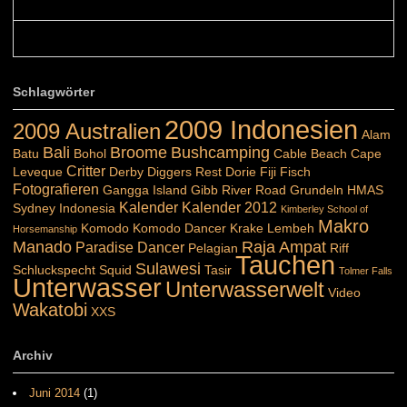
Belinda: Schöner post:)...
Colours: Danke :-) die reiche UW Welt tut auch ein übriges...
Schlagwörter
2009 Indonesien
2009 Australien
Alam
Bali
Broome
Bushcamping
Batu
Bohol
Cable Beach
Cape
Critter
Leveque
Derby
Diggers Rest
Dorie
Fiji
Fisch
Fotografieren
Gangga Island
Gibb River Road
Grundeln
HMAS
Kalender
Kalender 2012
Sydney
Indonesia
Kimberley School of
Makro
Komodo
Komodo Dancer
Krake
Lembeh
Horsemanship
Manado
Raja Ampat
Paradise Dancer
Pelagian
Riff
Tauchen
Sulawesi
Schluckspecht
Squid
Tasir
Tolmer Falls
Unterwasser
Unterwasserwelt
Video
Wakatobi
XXS
Archiv
Juni 2014
(1)