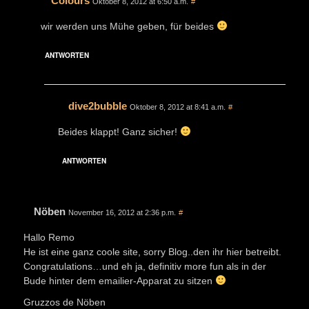
Colours
Oktober 8, 2012 at 6:50 a.m.
#
wir werden uns Mühe geben, für beides
ANTWORTEN
dive2bubble
Oktober 8, 2012 at 8:41 a.m.
#
Beides klappt! Ganz sicher!
ANTWORTEN
Nöben
November 16, 2012 at 2:36 p.m.
#
Hallo Remo
He ist eine ganz coole site, sorry Blog..den ihr hier betreibt.
Congratulations…und eh ja, definitiv more fun als in der
Bude hinter dem emailier-Apparat zu sitzen
Gruzzos de Nöben