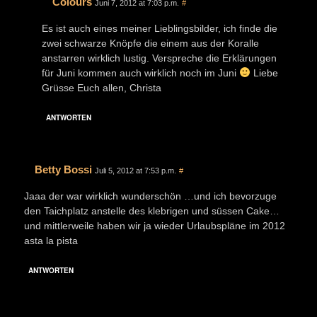
Colours
Juni 7, 2012 at 7:03 p.m.
#
Es ist auch eines meiner Lieblingsbilder, ich finde die
zwei schwarze Knöpfe die einem aus der Koralle
anstarren wirklich lustig. Verspreche die Erklärungen
für Juni kommen auch wirklich noch im Juni
Liebe
Grüsse Euch allen, Christa
ANTWORTEN
Betty Bossi
Juli 5, 2012 at 7:53 p.m.
#
Jaaa der war wirklich wunderschön …und ich bevorzuge
den Taichplatz anstelle des klebrigen und süssen Cake…
und mittlerweile haben wir ja wieder Urlaubspläne im 2012
asta la pista
ANTWORTEN