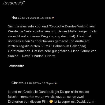
tasaensis"
Horst
Juli 24, 2009 at 10:54 p.m.
#
Sieht ja alles sehr cool und "Crocodile Dundee"-mäßig aus.
Werde die Seite ausdrucken und Deiner Mutter zeigen (falls
sie nicht auf anderem Weg Zugang dazu hat). David hat
übrigens einen Schnorchelkurs gemacht und durfte am
letzten Tag die ersten 50 m (2 Bahnen im Hallenbad)
Gerätetauchen. Hat ihm sehr gut gefallen. Liebe Grüße von
Sabine + David + Adrian + Horst
ANTWORTEN
Christa
Juli 26, 2009 at 12:30 p.m.
#
ja und mit Crododile Dundee liegst Du gar nicht mal so
falsch – immerhin waren wir bis jetzt an schon zwei
Drehorten von diesem Film
ist ja super mit David, dann