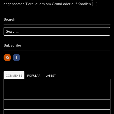
angepassten Tiere lauern am Grund oder auf Korallen […]
Search
Subscribe
COMMENTS
POPULAR
LATEST
Colours: Danke! Heute ist der richtige Tag um die Urlaubser...
Blüemli: Schöni HP! Gruess vo näbedranne :-)...
Colours: Hallo Belinda, danke :-)! Eigentlich ist das hier ...