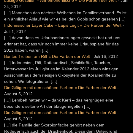
Lustige Gesellen – Annemonenfische « Die Farben der Welt
-
Juni
24, 2012
[…] Männchen das nächste Weibchen im Familienverband. Es ist
ein ähnlicher Ablauf wie wir es bei den Gobis schon gesehen […]
Indonesischer Layer Cake – Lapis Legit « Die Farben der Welt
-
Juli 1, 2012
[…] davon dass es Urlaubserinnerungen geweckt hat und uns
erinnert hat, dass wir noch immer keine Urlaubspläne für das
2012 haben, waren […]
Buntes Treiben am Riff « Die Farben der Welt
-
Juli 16, 2012
[…] Indonesien, Riff, Rotfeuerfisch, Schildkröte, Tauchen,
Unterwasser Im Juli gibt es im Kalender 2012 einen winzigen
Ausschnitt aus dem riesigen Ökosystem der Korallenriffe zu
sehen. Wir fotografieren […]
Die Giftigen mit den schönen Farben « Die Farben der Welt
-
August 5, 2012
[…] Lembeh hatten wir – dank Kerri – das Vergnügen eine
besonders seltene Art der blaugeringelten […]
Die Giftigen mit den schönen Farben « Die Farben der Welt
-
August 5, 2012
[…] die Familie der Skorpionfische gehört neben dem
Rotfeuerfisch auch der Drachenkopf. Diese dem Untergrund