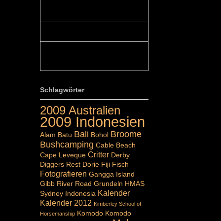
Colours: Hallo Belinda, danke :-)!
Eigentlich ist das hier ...
Belinda: Schöner post:)...
Colours: Danke :-) die reiche UW
Welt tut auch ein übriges...
Schlagwörter
2009 Australien
2009 Indonesien
Bali
Broome
Alam Batu
Bohol
Bushcamping
Cable Beach
Critter
Cape Leveque
Derby
Diggers Rest
Dorie
Fiji
Fisch
Fotografieren
Gangga Island
Gibb River Road
Grundeln
HMAS
Kalender
Sydney
Indonesia
Kalender 2012
Kimberley School of
Komodo
Komodo
Horsemanship