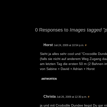
0 Responses to
Images tagged "p
Horst
Juli 24, 2009 at 10:54 p.m.
#
Sieht ja alles sehr cool und "Crocodile Du
(falls sie nicht auf anderem Weg Zugang da
am letzten Tag die ersten 50 m (2 Bahnen i
von Sabine + David + Adrian + Horst
ANTWORTEN
Christa
Juli 26, 2009 at 12:30 p.m.
#
ja und mit Crododile Dundee liegst Du gar ni