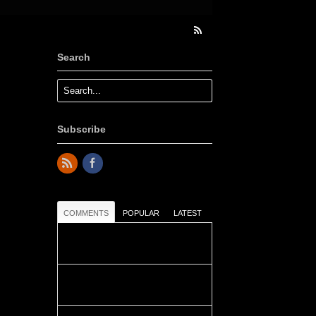
Search
Subscribe
COMMENTS
POPULAR
LATEST
Colours: Danke! Heute ist der
richtige Tag um die Urlaubser...
Blüemli: Schöni HP! Gruess vo
näbedranne :-)...