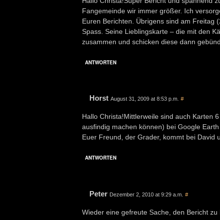
Hallo Christa!Super Bericht und spannend z
Fangemeinde wir immer größer. Ich versorg
Euren Berichten. Übrigens sind am Freitag (21
Spass. Seine Lieblingskarte – die mit den K
zusammen und schicken diese dann gebündel
ANTWORTEN
Horst
August 31, 2009 at 8:53 p.m.
#
Hallo Christa!Mittlerweile sind auch Karten 6
ausfindig machen können) bei Google Earth 
Euer Freund, der Grader, kommt bei David u
ANTWORTEN
Peter
Dezember 2, 2010 at 9:29 a.m.
#
Wieder eine gefreute Sache, den Bericht zu