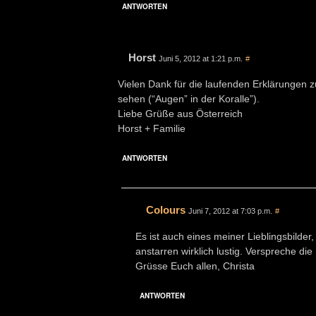
ANTWORTEN
Horst
Juni 5, 2012 at 1:21 p.m.
#
Vielen Dank für die laufenden Erklärungen z
sehen (“Augen” in der Koralle”).
Liebe Grüße aus Österreich
Horst + Familie
ANTWORTEN
Colours
Juni 7, 2012 at 7:03 p.m.
#
Es ist auch eines meiner Lieblingsbilder
anstarren wirklich lustig. Verspreche d
Grüsse Euch allen, Christa
ANTWORTEN