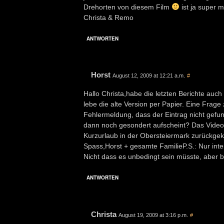
Drehorten von diesem Film
ist ja super 
Christa & Remo
ANTWORTEN
Horst
August 12, 2009 at 12:21 a.m.
#
Hallo Christa,habe die letzten Berichte auc
lebe die alte Version per Papier. Eine Frage
Fehlermeldung, dass der Eintrag nicht gefun
dann noch gesondert aufscheint? Das Video 
Kurzurlaub in der Obersteiermark zurückge
Spass,Horst + gesamte FamilieP.S.: Nur inte
Nicht dass es unbedingt sein müsste, aber b
ANTWORTEN
Christa
August 19, 2009 at 3:16 p.m.
#