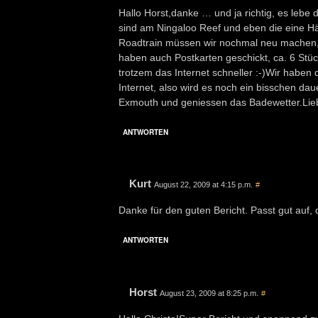
Hallo Horst,danke … und ja richtig, es lebe
sind am Ningaloo Reef und eben die eine Häl
Roadtrain müssen wir nochmal neu machen, da
haben auch Postkarten geschickt, ca. 6 Stück 
trotzem das Internet schneller :-)Wir habe
Internet, also wird es noch ein bisschen da
Exmouth und geniessen das Badewetter.Lie
ANTWORTEN
Kurt
August 22, 2009 at 4:15 p.m.
#
Danke für den guten Bericht. Passt gut auf
ANTWORTEN
Horst
August 23, 2009 at 8:25 p.m.
#