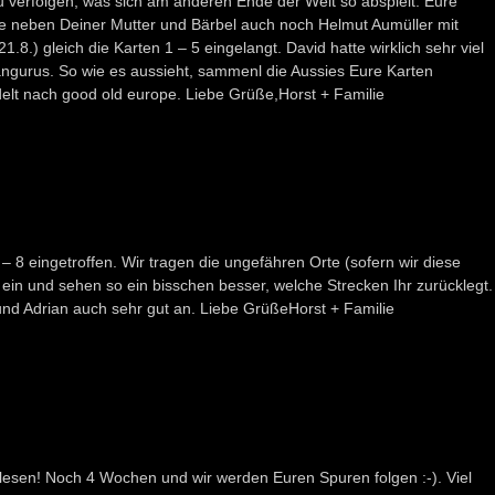
u verfolgen, was sich am anderen Ende der Welt so abspielt. Eure
e neben Deiner Mutter und Bärbel auch noch Helmut Aumüller mit
.8.) gleich die Karten 1 – 5 eingelangt. David hatte wirklich sehr viel
ängurus. So wie es aussieht, sammenl die Aussies Eure Karten
t nach good old europe. Liebe Grüße,Horst + Familie
 – 8 eingetroffen. Wir tragen die ungefähren Orte (sofern wir diese
ein und sehen so ein bisschen besser, welche Strecken Ihr zurücklegt.
nd Adrian auch sehr gut an. Liebe GrüßeHorst + Familie
 lesen! Noch 4 Wochen und wir werden Euren Spuren folgen :-). Viel