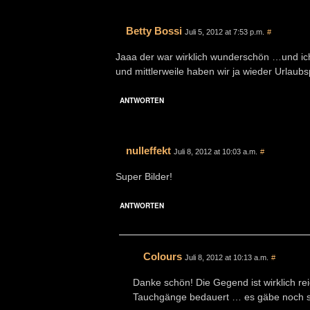
Betty Bossi
Juli 5, 2012 at 7:53 p.m.
#
Jaaa der war wirklich wunderschön …und ic
und mittlerweile haben wir ja wieder Urlaubs
ANTWORTEN
nulleffekt
Juli 8, 2012 at 10:03 a.m.
#
Super Bilder!
ANTWORTEN
Colours
Juli 8, 2012 at 10:13 a.m.
#
Danke schön! Die Gegend ist wirklich r
Tauchgänge bedauert … es gäbe noch s