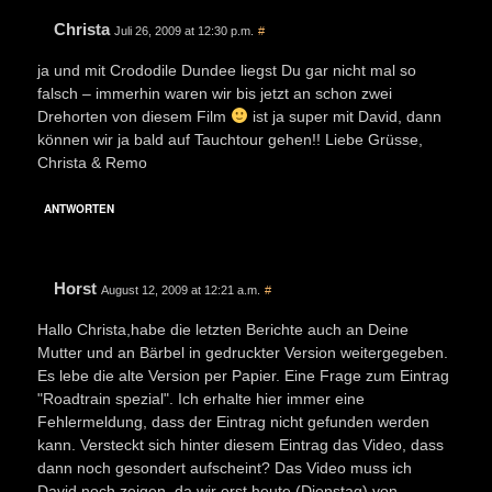
Christa
Juli 26, 2009 at 12:30 p.m.
#
ja und mit Crododile Dundee liegst Du gar nicht mal so
falsch – immerhin waren wir bis jetzt an schon zwei
Drehorten von diesem Film
ist ja super mit David, dann
können wir ja bald auf Tauchtour gehen!! Liebe Grüsse,
Christa & Remo
ANTWORTEN
Horst
August 12, 2009 at 12:21 a.m.
#
Hallo Christa,habe die letzten Berichte auch an Deine
Mutter und an Bärbel in gedruckter Version weitergegeben.
Es lebe die alte Version per Papier. Eine Frage zum Eintrag
"Roadtrain spezial". Ich erhalte hier immer eine
Fehlermeldung, dass der Eintrag nicht gefunden werden
kann. Versteckt sich hinter diesem Eintrag das Video, dass
dann noch gesondert aufscheint? Das Video muss ich
David noch zeigen, da wir erst heute (Dienstag) von