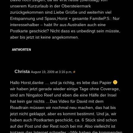
unserem Kurzurlaub in der Obersteiermark
zurückgekommen sind.Liebe Grüße und weiterhin viel
Entspannung und Spass,Horst + gesamte FamilieP.S.: Nur
interessehalber – habt Ihr aus Australien auch eine
Postkarte geschickt? Nicht dass es unbedingt sein müsste,
aber bis jetzt ist keine angekommen.
ANTWORTEN
Christa
August 19, 2009 at 3:16 p.m.
#
Hallo Horst,danke … und ja richtig, es lebe das Papier
wir haben jetzt gerade wieder einige Tage ohne Coverage,
sind am Ningaloo Reef und eben die eine Hälfe der Insel
hat kein gar nichts …Das Video für David mit dem
Roadtrain müssen wir nochmal neu machen, das hat bis
jetzt nicht geklappt, aber es kommt bestimmt. Und ja, wir
haben auch Postkarten geschickt, ca. 6 Stück sind schon
auf der Post und der Rest noch bei mir. Also vielleicht ist
trotzem das Internet schneller :-)Wir haben die kommenden