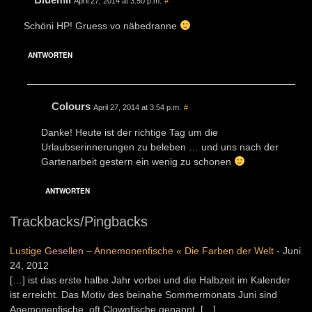
April 27, 2014 at 3:50 p.m.
#
Schöni HP! Gruess vo näbedranne
ANTWORTEN
Colours
April 27, 2014 at 3:54 p.m.
#
Danke! Heute ist der richtige Tag um die
Urlaubserinnerungen zu beleben … und uns nach der
Gartenarbeit gestern ein wenig zu schonen
ANTWORTEN
Trackbacks/Pingbacks
Lustige Gesellen – Annemonenfische « Die Farben der Welt
-
Juni
24, 2012
[…] ist das erste halbe Jahr vorbei und die Halbzeit im Kalender
ist erreicht. Das Motiv des beinahe Sommermonats Juni sind
Anemonenfische, oft Clownfische genannt. […]