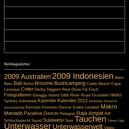
Colours: Danke! Heute ist der richtige Tag um die Urlaubser...
Blüemli: Schöni HP! Gruess vo näbedranne :-)...
Colours: Hallo Belinda, danke :-)! Eigentlich ist das hier ...
Belinda: Schöner post:)...
Colours: Danke :-) die reiche UW Welt tut auch ein übriges...
Schlagwörter
2009 Indonesien
2009 Australien
Alam
Bali
Broome
Bushcamping
Batu
Bohol
Cable Beach
Cape
Critter
Leveque
Derby
Diggers Rest
Dorie
Fiji
Fisch
Fotografieren
Gangga Island
Gibb River Road
Grundeln
HMAS
Kalender
Kalender 2012
Sydney
Indonesia
Kimberley School of
Makro
Komodo
Komodo Dancer
Krake
Lembeh
Horsemanship
Manado
Raja Ampat
Paradise Dancer
Pelagian
Riff
Tauchen
Sulawesi
Schluckspecht
Squid
Tasir
Tolmer Falls
Unterwasser
Unterwasserwelt
Video