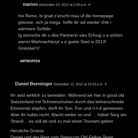
marion
Dezember 19, 2012 at 2:43 p.m.
#
hoi Remo, bi grad z’erscht mau uf die homepage
gstosse. isch ja mega. hoffe dir sid wieder chle i
wärmere Gefilde.
Ig wünsche dir u dire Partnerin vieu Erfoug u e schöni
warmi Wiehnachtszyt u e guete Start is 2013!
Gniesset’s!
ANTWORTEN
Daniel Benninger
Dezember 12, 2012 at 10:33 p.m.
#
Ihr seid wirklich zu beneiden. Während wir hier in good old
Swizzerland mit Schneeschuhen durch das tiefverschneite
Emmental stapfen, dürft ihr Sun, Fun und n-t-d geniessen.
Aber ihr habts recht. Macht weiter so und … häbet Sorg am
Strand… es soll ab und zu mal einen Tsunami geben
Herzliche Grüsse
Daniel und der Rest vom Swisscom Old Fellow Team