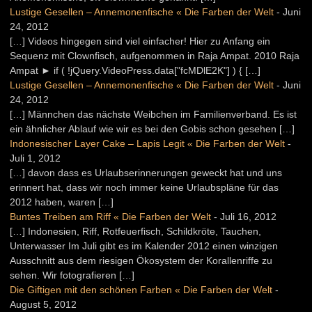
Lustige Gesellen – Annemonenfische « Die Farben der Welt
-
Juni
24, 2012
[…] Videos hingegen sind viel einfacher! Hier zu Anfang ein
Sequenz mit Clownfisch, aufgenommen in Raja Ampat. 2010 Raja
Ampat ► if ( !jQuery.VideoPress.data["fcMDlE2K"] ) { […]
Lustige Gesellen – Annemonenfische « Die Farben der Welt
-
Juni
24, 2012
[…] Männchen das nächste Weibchen im Familienverband. Es ist
ein ähnlicher Ablauf wie wir es bei den Gobis schon gesehen […]
Indonesischer Layer Cake – Lapis Legit « Die Farben der Welt
-
Juli 1, 2012
[…] davon dass es Urlaubserinnerungen geweckt hat und uns
erinnert hat, dass wir noch immer keine Urlaubspläne für das
2012 haben, waren […]
Buntes Treiben am Riff « Die Farben der Welt
-
Juli 16, 2012
[…] Indonesien, Riff, Rotfeuerfisch, Schildkröte, Tauchen,
Unterwasser Im Juli gibt es im Kalender 2012 einen winzigen
Ausschnitt aus dem riesigen Ökosystem der Korallenriffe zu
sehen. Wir fotografieren […]
Die Giftigen mit den schönen Farben « Die Farben der Welt
-
August 5, 2012