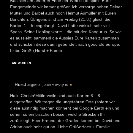
was sich am anderen Ende der Welt so abspielt. Eure
Fangemeinde wir immer größer. Ich versorge neben Deiner
Mutter und Bärbel auch noch Helmut Aumüller mit Euren
Berichten. Übrigens sind am Freitag (21.8.) gleich die
Karten 1 – 5 eingelangt. David hatte wirklich sehr viel
Spass. Seine Lieblingskarte – die mit den Kängurus. So wie
es aussieht, sammenl die Aussies Eure Karten zusammen
und schicken diese dann gebündelt nach good old europe.
Liebe Grüße,Horst + Familie
ANTWORTEN
Horst
August 31, 2009 at 8:53 p.m.
#
Hallo Christa!Mittlerweile sind auch Karten 6 – 8
eingetroffen. Wir tragen die ungefähren Orte (sofern wir
diese ausfindig machen können) bei Google Earth ein und
sehen so ein bisschen besser, welche Strecken Ihr
zurücklegt. Euer Freund, der Grader, kommt bei David und
Adrian auch sehr gut an. Liebe GrüßeHorst + Familie