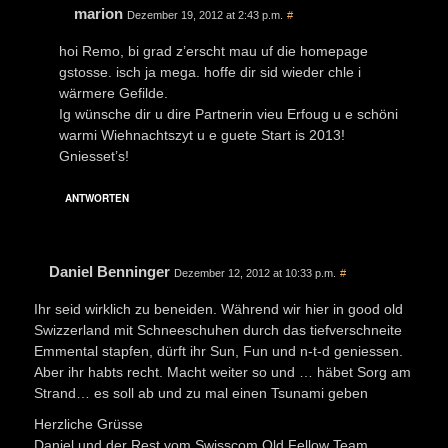
marion
Dezember 19, 2012 at 2:43 p.m.
#
hoi Remo, bi grad z’erscht mau uf die homepage
gstosse. isch ja mega. hoffe dir sid wieder chle i
wärmere Gefilde.
Ig wünsche dir u dire Partnerin vieu Erfoug u e schöni
warmi Wiehnachtszyt u e guete Start is 2013!
Gniesset’s!
ANTWORTEN
Daniel Benninger
Dezember 12, 2012 at 10:33 p.m.
#
Ihr seid wirklich zu beneiden. Während wir hier in good old
Swizzerland mit Schneeschuhen durch das tiefverschneite
Emmental stapfen, dürft ihr Sun, Fun und n-t-d geniessen.
Aber ihr habts recht. Macht weiter so und … häbet Sorg am
Strand… es soll ab und zu mal einen Tsunami geben
Herzliche Grüsse
Daniel und der Rest vom Swisscom Old Fellow Team