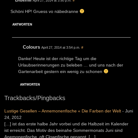
April 27, 2014 at 3:50 p.m.
#
Schöni HP! Gruess vo näbedranne
ANTWORTEN
Colours
April 27, 2014 at 3:54 p.m.
#
Danke! Heute ist der richtige Tag um die
Urlaubserinnerungen zu beleben … und uns nach der
Gartenarbeit gestern ein wenig zu schonen
ANTWORTEN
Trackbacks/Pingbacks
Lustige Gesellen – Annemonenfische « Die Farben der Welt
-
Juni
24, 2012
[…] ist das erste halbe Jahr vorbei und die Halbzeit im Kalender
ist erreicht. Das Motiv des beinahe Sommermonats Juni sind
Anemonenfische, oft Clownfische genannt. […]