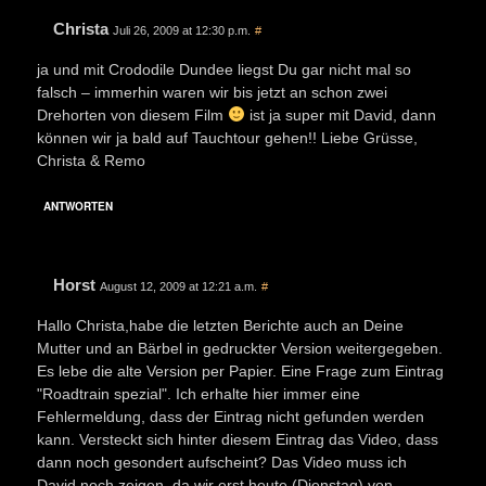
Christa
Juli 26, 2009 at 12:30 p.m.
#
ja und mit Crododile Dundee liegst Du gar nicht mal so
falsch – immerhin waren wir bis jetzt an schon zwei
Drehorten von diesem Film
ist ja super mit David, dann
können wir ja bald auf Tauchtour gehen!! Liebe Grüsse,
Christa & Remo
ANTWORTEN
Horst
August 12, 2009 at 12:21 a.m.
#
Hallo Christa,habe die letzten Berichte auch an Deine
Mutter und an Bärbel in gedruckter Version weitergegeben.
Es lebe die alte Version per Papier. Eine Frage zum Eintrag
"Roadtrain spezial". Ich erhalte hier immer eine
Fehlermeldung, dass der Eintrag nicht gefunden werden
kann. Versteckt sich hinter diesem Eintrag das Video, dass
dann noch gesondert aufscheint? Das Video muss ich
David noch zeigen, da wir erst heute (Dienstag) von