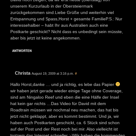
unserem Kurzurlaub in der Obersteiermark
zurückgekommen sind.Liebe Grüße und weiterhin viel
Entspannung und Spass,Horst + gesamte FamilieP.S.: Nur
interessehalber – habt Ihr aus Australien auch eine
Postkarte geschickt? Nicht dass es unbedingt sein müsste,
aber bis jetzt ist keine angekommen.
ANTWORTEN
Christa
August 19, 2009 at 3:16 p.m.
#
Hallo Horst,danke … und ja richtig, es lebe das Papier
wir haben jetzt gerade wieder einige Tage ohne Coverage,
sind am Ningaloo Reef und eben die eine Hälfe der Insel
hat kein gar nichts …Das Video für David mit dem
Roadtrain müssen wir nochmal neu machen, das hat bis
jetzt nicht geklappt, aber es kommt bestimmt. Und ja, wir
haben auch Postkarten geschickt, ca. 6 Stück sind schon
auf der Post und der Rest noch bei mir. Also vielleicht ist
trotzem das Internet schneller :-)Wir haben die kommenden