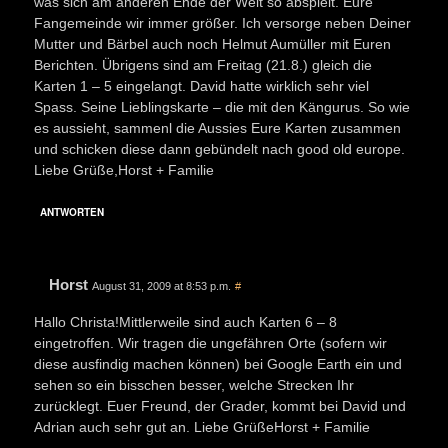
was sich am anderen Ende der Welt so abspielt. Eure
Fangemeinde wir immer größer. Ich versorge neben Deiner
Mutter und Bärbel auch noch Helmut Aumüller mit Euren
Berichten. Übrigens sind am Freitag (21.8.) gleich die
Karten 1 – 5 eingelangt. David hatte wirklich sehr viel
Spass. Seine Lieblingskarte – die mit den Kängurus. So wie
es aussieht, sammenl die Aussies Eure Karten zusammen
und schicken diese dann gebündelt nach good old europe.
Liebe Grüße,Horst + Familie
ANTWORTEN
Horst
August 31, 2009 at 8:53 p.m.
#
Hallo Christa!Mittlerweile sind auch Karten 6 – 8
eingetroffen. Wir tragen die ungefähren Orte (sofern wir
diese ausfindig machen können) bei Google Earth ein und
sehen so ein bisschen besser, welche Strecken Ihr
zurücklegt. Euer Freund, der Grader, kommt bei David und
Adrian auch sehr gut an. Liebe GrüßeHorst + Familie