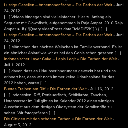
Lustige Gesellen – Annemonenfische « Die Farben der Welt
-
Juni
24, 2012
[…] Videos hingegen sind viel einfacher! Hier zu Anfang ein
Sequenz mit Clownfisch, aufgenommen in Raja Ampat. 2010 Raja
Ampat ► if ( !jQuery.VideoPress.data["fcMDlE2K"] ) { […]
Lustige Gesellen – Annemonenfische « Die Farben der Welt
-
Juni
24, 2012
[…] Männchen das nächste Weibchen im Familienverband. Es ist
ein ähnlicher Ablauf wie wir es bei den Gobis schon gesehen […]
Indonesischer Layer Cake – Lapis Legit « Die Farben der Welt
-
Juli 1, 2012
[…] davon dass es Urlaubserinnerungen geweckt hat und uns
erinnert hat, dass wir noch immer keine Urlaubspläne für das
2012 haben, waren […]
Buntes Treiben am Riff « Die Farben der Welt
-
Juli 16, 2012
[…] Indonesien, Riff, Rotfeuerfisch, Schildkröte, Tauchen,
Unterwasser Im Juli gibt es im Kalender 2012 einen winzigen
Ausschnitt aus dem riesigen Ökosystem der Korallenriffe zu
sehen. Wir fotografieren […]
Die Giftigen mit den schönen Farben « Die Farben der Welt
-
August 5, 2012