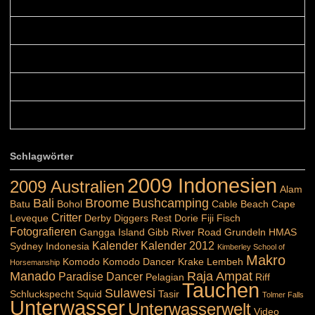
Colours: Danke! Heute ist der richtige Tag um die Urlaubser...
Blüemli: Schöni HP! Gruess vo näbedranne :-)...
Colours: Hallo Belinda, danke :-)! Eigentlich ist das hier ...
Belinda: Schöner post:)...
Colours: Danke :-) die reiche UW Welt tut auch ein übriges...
Schlagwörter
2009 Indonesien
2009 Australien
Alam
Bali
Broome
Bushcamping
Batu
Bohol
Cable Beach
Cape
Critter
Leveque
Derby
Diggers Rest
Dorie
Fiji
Fisch
Fotografieren
Gangga Island
Gibb River Road
Grundeln
HMAS
Kalender
Kalender 2012
Sydney
Indonesia
Kimberley School of
Makro
Komodo
Komodo Dancer
Krake
Lembeh
Horsemanship
Manado
Raja Ampat
Paradise Dancer
Pelagian
Riff
Tauchen
Sulawesi
Schluckspecht
Squid
Tasir
Tolmer Falls
Unterwasser
Unterwasserwelt
Video