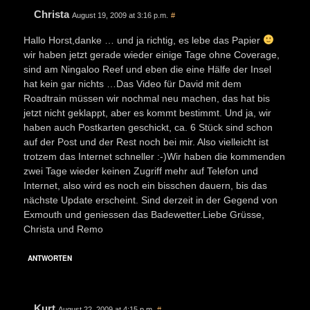
Christa
August 19, 2009 at 3:16 p.m.
#
Hallo Horst,danke … und ja richtig, es lebe das Papier
wir haben jetzt gerade wieder einige Tage ohne Coverage,
sind am Ningaloo Reef und eben die eine Hälfe der Insel
hat kein gar nichts …Das Video für David mit dem
Roadtrain müssen wir nochmal neu machen, das hat bis
jetzt nicht geklappt, aber es kommt bestimmt. Und ja, wir
haben auch Postkarten geschickt, ca. 6 Stück sind schon
auf der Post und der Rest noch bei mir. Also vielleicht ist
trotzem das Internet schneller :-)Wir haben die kommenden
zwei Tage wieder keinen Zugriff mehr auf Telefon und
Internet, also wird es noch ein bisschen dauern, bis das
nächste Update erscheint. Sind derzeit in der Gegend von
Exmouth und geniessen das Badewetter.Liebe Grüsse,
Christa und Remo
ANTWORTEN
Kurt
August 22, 2009 at 4:15 p.m.
#