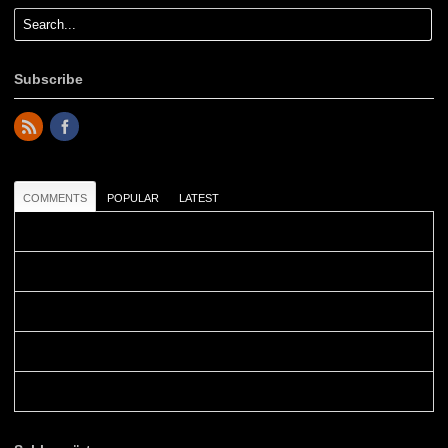
Subscribe
COMMENTS
POPULAR
LATEST
Colours: Danke! Heute ist der richtige Tag um die Urlaubser...
Blüemli: Schöni HP! Gruess vo näbedranne :-)...
Colours: Hallo Belinda, danke :-)! Eigentlich ist das hier ...
Belinda: Schöner post:)...
Colours: Danke :-) die reiche UW Welt tut auch ein übriges...