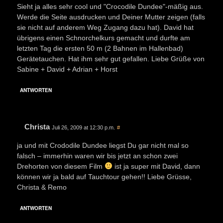
Sieht ja alles sehr cool und "Crocodile Dundee"-mäßig aus.
Werde die Seite ausdrucken und Deiner Mutter zeigen (falls
sie nicht auf anderem Weg Zugang dazu hat). David hat
übrigens einen Schnorchelkurs gemacht und durfte am
letzten Tag die ersten 50 m (2 Bahnen im Hallenbad)
Gerätetauchen. Hat ihm sehr gut gefallen. Liebe Grüße von
Sabine + David + Adrian + Horst
ANTWORTEN
Christa
Juli 26, 2009 at 12:30 p.m.
#
ja und mit Crododile Dundee liegst Du gar nicht mal so
falsch – immerhin waren wir bis jetzt an schon zwei
Drehorten von diesem Film
ist ja super mit David, dann
können wir ja bald auf Tauchtour gehen!! Liebe Grüsse,
Christa & Remo
ANTWORTEN