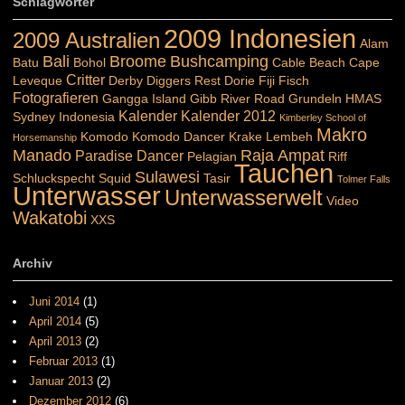
Schlagwörter
2009 Indonesien
2009 Australien
Alam
Bali
Broome
Bushcamping
Batu
Bohol
Cable Beach
Cape
Critter
Leveque
Derby
Diggers Rest
Dorie
Fiji
Fisch
Fotografieren
Gangga Island
Gibb River Road
Grundeln
HMAS
Kalender
Kalender 2012
Sydney
Indonesia
Kimberley School of
Makro
Komodo
Komodo Dancer
Krake
Lembeh
Horsemanship
Manado
Raja Ampat
Paradise Dancer
Pelagian
Riff
Tauchen
Sulawesi
Schluckspecht
Squid
Tasir
Tolmer Falls
Unterwasser
Unterwasserwelt
Video
Wakatobi
XXS
Archiv
Juni 2014
(1)
April 2014
(5)
April 2013
(2)
Februar 2013
(1)
Januar 2013
(2)
Dezember 2012
(6)