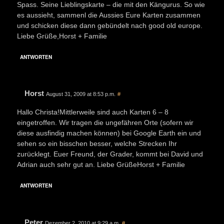
Spass. Seine Lieblingskarte – die mit den Kängurus. So wie
es aussieht, sammenl die Aussies Eure Karten zusammen
und schicken diese dann gebündelt nach good old europe.
Liebe Grüße,Horst + Familie
ANTWORTEN
Horst
August 31, 2009 at 8:53 p.m.
#
Hallo Christa!Mittlerweile sind auch Karten 6 – 8
eingetroffen. Wir tragen die ungefähren Orte (sofern wir
diese ausfindig machen können) bei Google Earth ein und
sehen so ein bisschen besser, welche Strecken Ihr
zurücklegt. Euer Freund, der Grader, kommt bei David und
Adrian auch sehr gut an. Liebe GrüßeHorst + Familie
ANTWORTEN
Peter
Dezember 2, 2010 at 9:29 a.m.
#