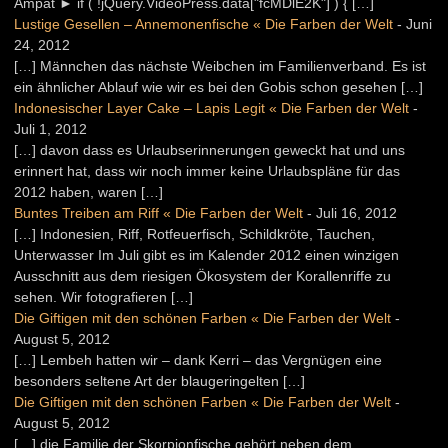
Ampat ► if ( !jQuery.VideoPress.data["fcMDlE2K"] ) { […]
Lustige Gesellen – Annemonenfische « Die Farben der Welt
-
Juni
24, 2012
[…] Männchen das nächste Weibchen im Familienverband. Es ist
ein ähnlicher Ablauf wie wir es bei den Gobis schon gesehen […]
Indonesischer Layer Cake – Lapis Legit « Die Farben der Welt
-
Juli 1, 2012
[…] davon dass es Urlaubserinnerungen geweckt hat und uns
erinnert hat, dass wir noch immer keine Urlaubspläne für das
2012 haben, waren […]
Buntes Treiben am Riff « Die Farben der Welt
-
Juli 16, 2012
[…] Indonesien, Riff, Rotfeuerfisch, Schildkröte, Tauchen,
Unterwasser Im Juli gibt es im Kalender 2012 einen winzigen
Ausschnitt aus dem riesigen Ökosystem der Korallenriffe zu
sehen. Wir fotografieren […]
Die Giftigen mit den schönen Farben « Die Farben der Welt
-
August 5, 2012
[…] Lembeh hatten wir – dank Kerri – das Vergnügen eine
besonders seltene Art der blaugeringelten […]
Die Giftigen mit den schönen Farben « Die Farben der Welt
-
August 5, 2012
[…] die Familie der Skorpionfische gehört neben dem