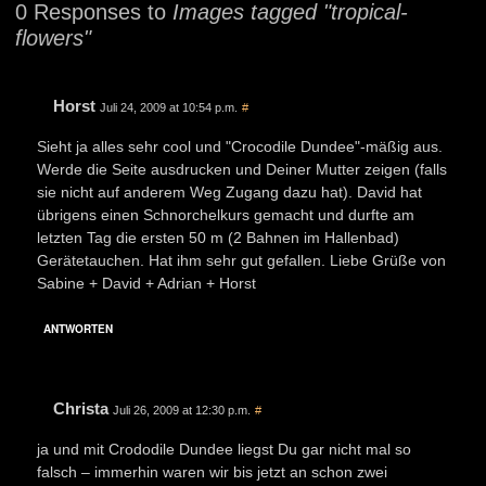
0 Responses to
Images tagged "tropical-
flowers"
Horst
Juli 24, 2009 at 10:54 p.m.
#
Sieht ja alles sehr cool und "Crocodile Dundee"-mäßig aus.
Werde die Seite ausdrucken und Deiner Mutter zeigen (falls
sie nicht auf anderem Weg Zugang dazu hat). David hat
übrigens einen Schnorchelkurs gemacht und durfte am
letzten Tag die ersten 50 m (2 Bahnen im Hallenbad)
Gerätetauchen. Hat ihm sehr gut gefallen. Liebe Grüße von
Sabine + David + Adrian + Horst
ANTWORTEN
Christa
Juli 26, 2009 at 12:30 p.m.
#
ja und mit Crododile Dundee liegst Du gar nicht mal so
falsch – immerhin waren wir bis jetzt an schon zwei