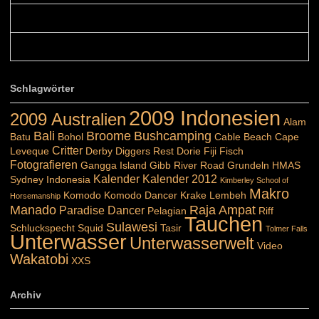
Belinda: Schöner post:)...
Colours: Danke :-) die reiche UW Welt tut auch ein übriges...
Schlagwörter
2009 Indonesien
2009 Australien
Alam
Bali
Broome
Bushcamping
Batu
Bohol
Cable Beach
Cape
Critter
Leveque
Derby
Diggers Rest
Dorie
Fiji
Fisch
Fotografieren
Gangga Island
Gibb River Road
Grundeln
HMAS
Kalender
Kalender 2012
Sydney
Indonesia
Kimberley School of
Makro
Komodo
Komodo Dancer
Krake
Lembeh
Horsemanship
Manado
Raja Ampat
Paradise Dancer
Pelagian
Riff
Tauchen
Sulawesi
Schluckspecht
Squid
Tasir
Tolmer Falls
Unterwasser
Unterwasserwelt
Video
Wakatobi
XXS
Archiv