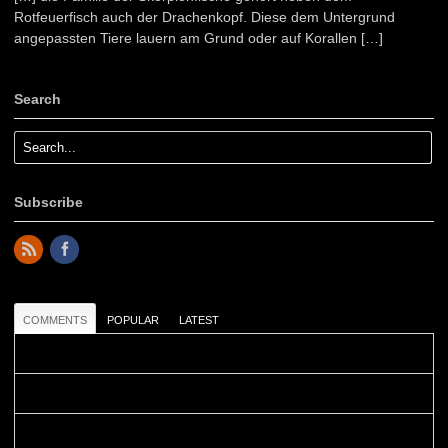
Rotfeuerfisch auch der Drachenkopf. Diese dem Untergrund
angepassten Tiere lauern am Grund oder auf Korallen […]
Search
Subscribe
COMMENTS
POPULAR
LATEST
Colours: Danke! Heute ist der richtige Tag um die Urlaubser...
Blüemli: Schöni HP! Gruess vo näbedranne :-)...
Colours: Hallo Belinda, danke :-)! Eigentlich ist das hier ...