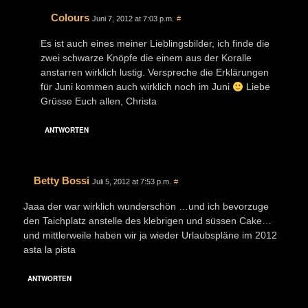
Colours
Juni 7, 2012 at 7:03 p.m.
#
Es ist auch eines meiner Lieblingsbilder, ich finde die
zwei schwarze Knöpfe die einem aus der Koralle
anstarren wirklich lustig. Verspreche die Erklärungen
für Juni kommen auch wirklich noch im Juni
Liebe
Grüsse Euch allen, Christa
ANTWORTEN
Betty Bossi
Juli 5, 2012 at 7:53 p.m.
#
Jaaa der war wirklich wunderschön …und ich bevorzuge
den Taichplatz anstelle des klebrigen und süssen Cake…
und mittlerweile haben wir ja wieder Urlaubspläne im 2012
asta la pista
ANTWORTEN