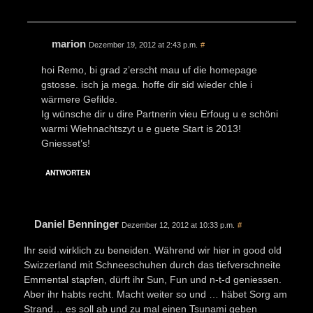
marion
Dezember 19, 2012 at 2:43 p.m.
#
hoi Remo, bi grad z’erscht mau uf die homepage
gstosse. isch ja mega. hoffe dir sid wieder chle i
wärmere Gefilde.
Ig wünsche dir u dire Partnerin vieu Erfoug u e schöni
warmi Wiehnachtszyt u e guete Start is 2013!
Gniesset’s!
ANTWORTEN
Daniel Benninger
Dezember 12, 2012 at 10:33 p.m.
#
Ihr seid wirklich zu beneiden. Während wir hier in good old
Swizzerland mit Schneeschuhen durch das tiefverschneite
Emmental stapfen, dürft ihr Sun, Fun und n-t-d geniessen.
Aber ihr habts recht. Macht weiter so und … häbet Sorg am
Strand… es soll ab und zu mal einen Tsunami geben