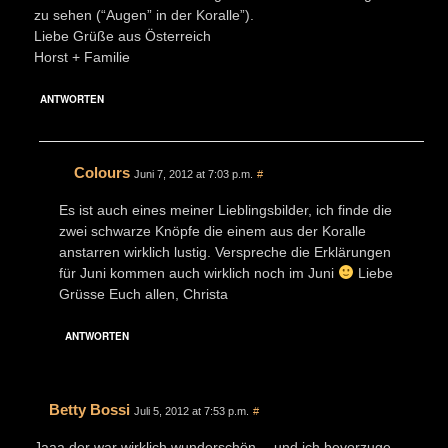
zu sehen (“Augen” in der Koralle”).
Liebe Grüße aus Österreich
Horst + Familie
ANTWORTEN
Colours
Juni 7, 2012 at 7:03 p.m.
#
Es ist auch eines meiner Lieblingsbilder, ich finde die
zwei schwarze Knöpfe die einem aus der Koralle
anstarren wirklich lustig. Verspreche die Erklärungen
für Juni kommen auch wirklich noch im Juni
Liebe
Grüsse Euch allen, Christa
ANTWORTEN
Betty Bossi
Juli 5, 2012 at 7:53 p.m.
#
Jaaa der war wirklich wunderschön …und ich bevorzuge