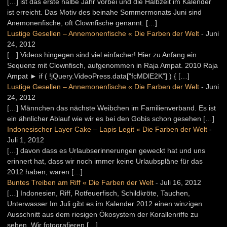
[…] ist das erste halbe Jahr vorbei und die Halbzeit im Kalender
ist erreicht. Das Motiv des beinahe Sommermonats Juni sind
Anemonenfische, oft Clownfische genannt. […]
Lustige Gesellen – Annemonenfische « Die Farben der Welt
-
Juni
24, 2012
[…] Videos hingegen sind viel einfacher! Hier zu Anfang ein
Sequenz mit Clownfisch, aufgenommen in Raja Ampat. 2010 Raja
Ampat ► if ( !jQuery.VideoPress.data["fcMDlE2K"] ) { […]
Lustige Gesellen – Annemonenfische « Die Farben der Welt
-
Juni
24, 2012
[…] Männchen das nächste Weibchen im Familienverband. Es ist
ein ähnlicher Ablauf wie wir es bei den Gobis schon gesehen […]
Indonesischer Layer Cake – Lapis Legit « Die Farben der Welt
-
Juli 1, 2012
[…] davon dass es Urlaubserinnerungen geweckt hat und uns
erinnert hat, dass wir noch immer keine Urlaubspläne für das
2012 haben, waren […]
Buntes Treiben am Riff « Die Farben der Welt
-
Juli 16, 2012
[…] Indonesien, Riff, Rotfeuerfisch, Schildkröte, Tauchen,
Unterwasser Im Juli gibt es im Kalender 2012 einen winzigen
Ausschnitt aus dem riesigen Ökosystem der Korallenriffe zu
sehen. Wir fotografieren […]