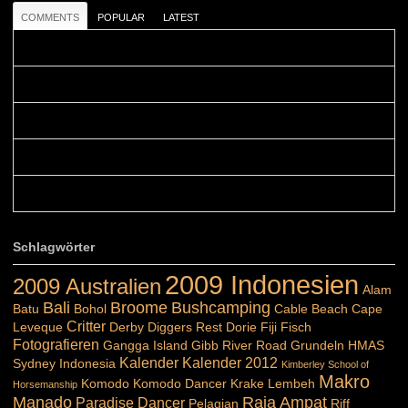
COMMENTS
POPULAR
LATEST
Colours: Danke! Heute ist der richtige Tag um die Urlaubser...
Blüemli: Schöni HP! Gruess vo näbedranne :-)...
Colours: Hallo Belinda, danke :-)! Eigentlich ist das hier ...
Belinda: Schöner post:)...
Colours: Danke :-) die reiche UW Welt tut auch ein übriges...
Schlagwörter
2009 Indonesien
2009 Australien
Alam
Bali
Broome
Bushcamping
Batu
Bohol
Cable Beach
Cape
Critter
Leveque
Derby
Diggers Rest
Dorie
Fiji
Fisch
Fotografieren
Gangga Island
Gibb River Road
Grundeln
HMAS
Kalender
Kalender 2012
Sydney
Indonesia
Kimberley School of
Makro
Komodo
Komodo Dancer
Krake
Lembeh
Horsemanship
Manado
Raja Ampat
Paradise Dancer
Pelagian
Riff