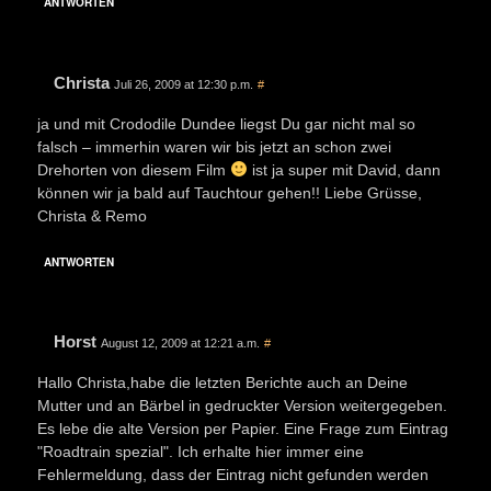
ANTWORTEN
Christa
Juli 26, 2009 at 12:30 p.m.
#
ja und mit Crododile Dundee liegst Du gar nicht mal so
falsch – immerhin waren wir bis jetzt an schon zwei
Drehorten von diesem Film
ist ja super mit David, dann
können wir ja bald auf Tauchtour gehen!! Liebe Grüsse,
Christa & Remo
ANTWORTEN
Horst
August 12, 2009 at 12:21 a.m.
#
Hallo Christa,habe die letzten Berichte auch an Deine
Mutter und an Bärbel in gedruckter Version weitergegeben.
Es lebe die alte Version per Papier. Eine Frage zum Eintrag
"Roadtrain spezial". Ich erhalte hier immer eine
Fehlermeldung, dass der Eintrag nicht gefunden werden