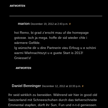
ANTWORTEN
marion
Dezember 19, 2012 at 2:43 p.m.
#
hoi Remo, bi grad z’erscht mau uf die homepage
gstosse. isch ja mega. hoffe dir sid wieder chle i
wärmere Gefilde.
Ig wünsche dir u dire Partnerin vieu Erfoug u e schöni
warmi Wiehnachtszyt u e guete Start is 2013!
Gniesset’s!
ANTWORTEN
Daniel Benninger
Dezember 12, 2012 at 10:33 p.m.
#
Ihr seid wirklich zu beneiden. Während wir hier in good old
Swizzerland mit Schneeschuhen durch das tiefverschneite
Emmental stapfen, dürft ihr Sun, Fun und n-t-d geniessen.