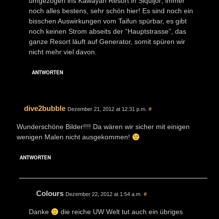
umgezogen ins Kawayan Resort in Siquijor; immer
noch alles bestens, sehr schön hier! Es sind noch ein
bisschen Auswirkungen vom Taifun spürbar, es gibt
noch keinen Strom abseits der “Hauptstrasse”, das
ganze Resort läuft auf Generator, somit spüren wir
nicht mehr viel davon.
ANTWORTEN
dive2bubble
Dezember 21, 2012 at 12:31 p.m.
#
Wunderschöne Bilder!!!! Da wären wir sicher mit einigen
wenigen Malen nicht ausgekommen!
ANTWORTEN
Colours
Dezember 22, 2012 at 1:54 a.m.
#
Danke
die reiche UW Welt tut auch ein übriges