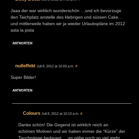
Jaaa der war wirklich wunderschön …und ich bevorzuge
den Taichplatz anstelle des klebrigen und süssen Cake…
und mittlerweile haben wir ja wieder Urlaubspläne im 2012
asta la pista
ANTWORTEN
nulleffekt
Juli 8, 2012 at 10:03 a.m.
#
Super Bilder!
ANTWORTEN
Colours
Juli 8, 2012 at 10:13 a.m.
#
Danke schön! Die Gegend ist wirklich reich an
schönen Motiven und wir haben immer die “Kürze” der
Tauchgänge bedauert … es gäbe noch so viel mehr