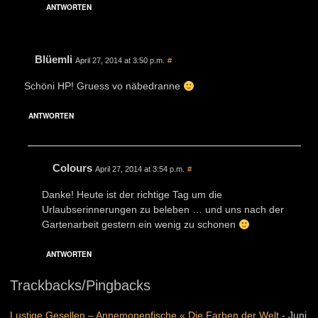
ANTWORTEN
Blüemli
April 27, 2014 at 3:50 p.m.
#
Schöni HP! Gruess vo näbedranne
ANTWORTEN
Colours
April 27, 2014 at 3:54 p.m.
#
Danke! Heute ist der richtige Tag um die
Urlaubserinnerungen zu beleben … und uns nach der
Gartenarbeit gestern ein wenig zu schonen
ANTWORTEN
Trackbacks/Pingbacks
Lustige Gesellen – Annemonenfische « Die Farben der Welt
-
Juni