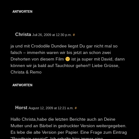
ANTWORTEN
Christa
Juli 26, 2009 at 12:30 p.m.
#
ja und mit Crododile Dundee liegst Du gar nicht mal so
falsch – immerhin waren wir bis jetzt an schon zwei
Drehorten von diesem Film
ist ja super mit David, dann
können wir ja bald auf Tauchtour gehen!! Liebe Grüsse,
Christa & Remo
ANTWORTEN
Horst
August 12, 2009 at 12:21 a.m.
#
Hallo Christa,habe die letzten Berichte auch an Deine
Mutter und an Bärbel in gedruckter Version weitergegeben.
Es lebe die alte Version per Papier. Eine Frage zum Eintrag
"Roadtrain spezial". Ich erhalte hier immer eine