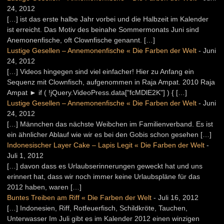
24, 2012
[…] ist das erste halbe Jahr vorbei und die Halbzeit im Kalender
ist erreicht. Das Motiv des beinahe Sommermonats Juni sind
Anemonenfische, oft Clownfische genannt. […]
Lustige Gesellen – Annemonenfische « Die Farben der Welt
-
Juni
24, 2012
[…] Videos hingegen sind viel einfacher! Hier zu Anfang ein
Sequenz mit Clownfisch, aufgenommen in Raja Ampat. 2010 Raja
Ampat ► if ( !jQuery.VideoPress.data["fcMDlE2K"] ) { […]
Lustige Gesellen – Annemonenfische « Die Farben der Welt
-
Juni
24, 2012
[…] Männchen das nächste Weibchen im Familienverband. Es ist
ein ähnlicher Ablauf wie wir es bei den Gobis schon gesehen […]
Indonesischer Layer Cake – Lapis Legit « Die Farben der Welt
-
Juli 1, 2012
[…] davon dass es Urlaubserinnerungen geweckt hat und uns
erinnert hat, dass wir noch immer keine Urlaubspläne für das
2012 haben, waren […]
Buntes Treiben am Riff « Die Farben der Welt
-
Juli 16, 2012
[…] Indonesien, Riff, Rotfeuerfisch, Schildkröte, Tauchen,
Unterwasser Im Juli gibt es im Kalender 2012 einen winzigen