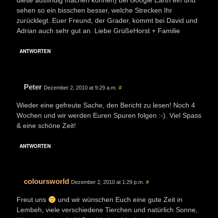
diese ausfindig machen können) bei Google Earth ein und
sehen so ein bisschen besser, welche Strecken Ihr
zurücklegt. Euer Freund, der Grader, kommt bei David und
Adrian auch sehr gut an. Liebe GrüßeHorst + Familie
ANTWORTEN
Peter
Dezember 2, 2010 at 9:29 a.m.
#
Wieder eine gefreute Sache, den Bericht zu lesen! Noch 4
Wochen und wir werden Euren Spuren folgen :-). Viel Spass
& eine schöne Zeit!
ANTWORTEN
coloursworld
Dezember 2, 2010 at 1:29 p.m.
#
Freut uns
und wir wünschen Euch eine gute Zeit in
Lembeh, viele verschiedene Tierchen und natürlich Sonne,