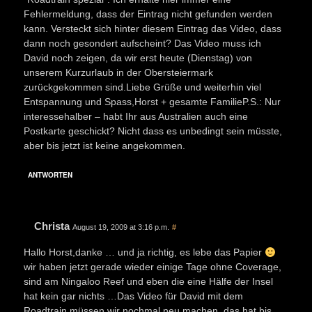
Fehlermeldung, dass der Eintrag nicht gefunden werden
kann. Versteckt sich hinter diesem Eintrag das Video, dass
dann noch gesondert aufscheint? Das Video muss ich
David noch zeigen, da wir erst heute (Dienstag) von
unserem Kurzurlaub in der Obersteiermark
zurückgekommen sind.Liebe Grüße und weiterhin viel
Entspannung und Spass,Horst + gesamte FamilieP.S.: Nur
interessehalber – habt Ihr aus Australien auch eine
Postkarte geschickt? Nicht dass es unbedingt sein müsste,
aber bis jetzt ist keine angekommen.
ANTWORTEN
Christa
August 19, 2009 at 3:16 p.m.
#
Hallo Horst,danke … und ja richtig, es lebe das Papier
wir haben jetzt gerade wieder einige Tage ohne Coverage,
sind am Ningaloo Reef und eben die eine Hälfe der Insel
hat kein gar nichts …Das Video für David mit dem
Roadtrain müssen wir nochmal neu machen, das hat bis