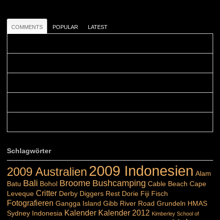
COMMENTS
POPULAR
LATEST
Colours: Danke! Heute ist der richtige Tag um die Urlaubser...
Blüemli: Schöni HP! Gruess vo näbedranne :-)...
Colours: Hallo Belinda, danke :-)! Eigentlich ist das hier ...
Belinda: Schöner post:)...
Colours: Danke :-) die reiche UW Welt tut auch ein übriges...
Schlagwörter
2009 Indonesien
2009 Australien
Alam
Bali
Broome
Bushcamping
Batu
Bohol
Cable Beach
Cape
Critter
Leveque
Derby
Diggers Rest
Dorie
Fiji
Fisch
Fotografieren
Gangga Island
Gibb River Road
Grundeln
HMAS
Kalender
Kalender 2012
Sydney
Indonesia
Kimberley School of