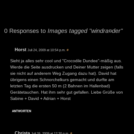
0 Responses to
Images tagged "windra¤der"
Horst
Juli 24, 2009 at 10:54 p.m.
#
Sieht ja alles sehr cool und "Crocodile Dundee"-mäßig aus.
Werde die Seite ausdrucken und Deiner Mutter zeigen (falls
sie nicht auf anderem Weg Zugang dazu hat). David hat
übrigens einen Schnorchelkurs gemacht und durfte am
letzten Tag die ersten 50 m (2 Bahnen im Hallenbad)
Gerätetauchen. Hat ihm sehr gut gefallen. Liebe Grüße von
Sabine + David + Adrian + Horst
ANTWORTEN
Christa
Juli 26, 2009 at 12:30 p.m.
#