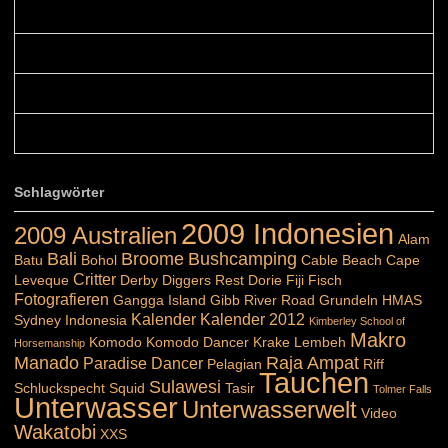
Blüemli: Schöni HP! Gruess vo näbedranne :-)...
Colours: Hallo Belinda, danke :-)! Eigentlich ist das hier ...
Belinda: Schöner post:)...
Colours: Danke :-) die reiche UW Welt tut auch ein übriges...
Schlagwörter
2009 Indonesien
2009 Australien
Alam
Bali
Broome
Bushcamping
Batu
Bohol
Cable Beach
Cape
Critter
Leveque
Derby
Diggers Rest
Dorie
Fiji
Fisch
Fotografieren
Gangga Island
Gibb River Road
Grundeln
HMAS
Kalender
Kalender 2012
Sydney
Indonesia
Kimberley School of
Makro
Komodo
Komodo Dancer
Krake
Lembeh
Horsemanship
Manado
Raja Ampat
Paradise Dancer
Pelagian
Riff
Tauchen
Sulawesi
Schluckspecht
Squid
Tasir
Tolmer Falls
Unterwasser
Unterwasserwelt
Video
Wakatobi
XXS