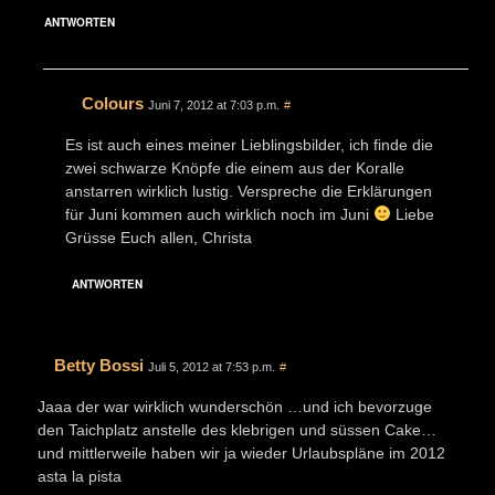
ANTWORTEN
Colours
Juni 7, 2012 at 7:03 p.m.
#
Es ist auch eines meiner Lieblingsbilder, ich finde die
zwei schwarze Knöpfe die einem aus der Koralle
anstarren wirklich lustig. Verspreche die Erklärungen
für Juni kommen auch wirklich noch im Juni
Liebe
Grüsse Euch allen, Christa
ANTWORTEN
Betty Bossi
Juli 5, 2012 at 7:53 p.m.
#
Jaaa der war wirklich wunderschön …und ich bevorzuge
den Taichplatz anstelle des klebrigen und süssen Cake…
und mittlerweile haben wir ja wieder Urlaubspläne im 2012
asta la pista