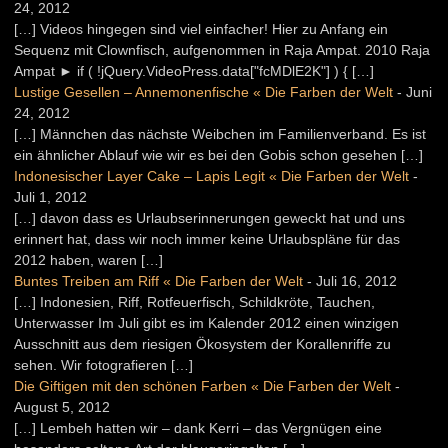
24, 2012
[…] Videos hingegen sind viel einfacher! Hier zu Anfang ein
Sequenz mit Clownfisch, aufgenommen in Raja Ampat. 2010 Raja
Ampat ► if ( !jQuery.VideoPress.data["fcMDlE2K"] ) { […]
Lustige Gesellen – Annemonenfische « Die Farben der Welt
-
Juni
24, 2012
[…] Männchen das nächste Weibchen im Familienverband. Es ist
ein ähnlicher Ablauf wie wir es bei den Gobis schon gesehen […]
Indonesischer Layer Cake – Lapis Legit « Die Farben der Welt
-
Juli 1, 2012
[…] davon dass es Urlaubserinnerungen geweckt hat und uns
erinnert hat, dass wir noch immer keine Urlaubspläne für das
2012 haben, waren […]
Buntes Treiben am Riff « Die Farben der Welt
-
Juli 16, 2012
[…] Indonesien, Riff, Rotfeuerfisch, Schildkröte, Tauchen,
Unterwasser Im Juli gibt es im Kalender 2012 einen winzigen
Ausschnitt aus dem riesigen Ökosystem der Korallenriffe zu
sehen. Wir fotografieren […]
Die Giftigen mit den schönen Farben « Die Farben der Welt
-
August 5, 2012
[…] Lembeh hatten wir – dank Kerri – das Vergnügen eine