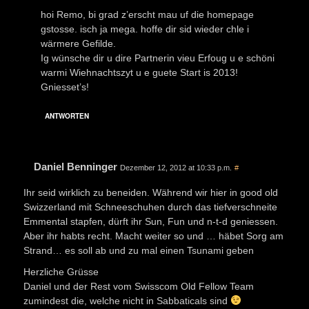
hoi Remo, bi grad z’erscht mau uf die homepage
gstosse. isch ja mega. hoffe dir sid wieder chle i
wärmere Gefilde.
Ig wünsche dir u dire Partnerin vieu Erfoug u e schöni
warmi Wiehnachtszyt u e guete Start is 2013!
Gniesset’s!
ANTWORTEN
Daniel Benninger
Dezember 12, 2012 at 10:33 p.m.
#
Ihr seid wirklich zu beneiden. Während wir hier in good old
Swizzerland mit Schneeschuhen durch das tiefverschneite
Emmental stapfen, dürft ihr Sun, Fun und n-t-d geniessen.
Aber ihr habts recht. Macht weiter so und … häbet Sorg am
Strand… es soll ab und zu mal einen Tsunami geben
Herzliche Grüsse
Daniel und der Rest vom Swisscom Old Fellow Team
zumindest die, welche nicht in Sabbaticals sind