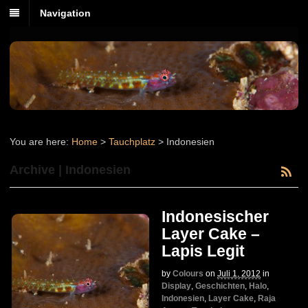
Navigation
You are here:
Home
>
Tauchplatz
>
Indonesien
Archive | Indonesien
Indonesischer
Layer Cake –
Lapis Legit
by
Colours
on
Juli 1, 2012
in
Display
,
Geschichten
,
Halo
,
Indonesien
,
Layer Cake
,
Raja