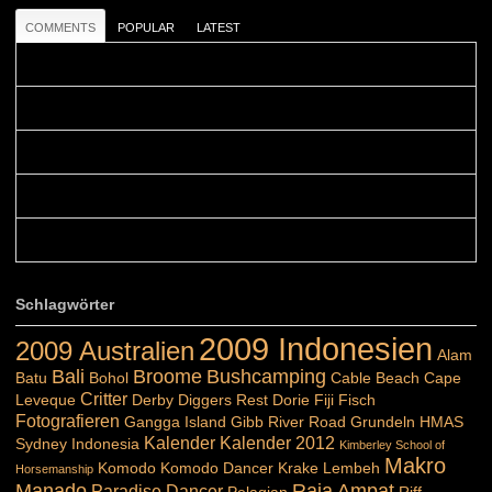
COMMENTS
POPULAR
LATEST
Colours: Danke! Heute ist der richtige Tag um die Urlaubser...
Blüemli: Schöni HP! Gruess vo näbedranne :-)...
Colours: Hallo Belinda, danke :-)! Eigentlich ist das hier ...
Belinda: Schöner post:)...
Colours: Danke :-) die reiche UW Welt tut auch ein übriges...
Schlagwörter
2009 Indonesien
2009 Australien
Alam
Bali
Broome
Bushcamping
Batu
Bohol
Cable Beach
Cape
Critter
Leveque
Derby
Diggers Rest
Dorie
Fiji
Fisch
Fotografieren
Gangga Island
Gibb River Road
Grundeln
HMAS
Kalender
Kalender 2012
Sydney
Indonesia
Kimberley School of
Makro
Komodo
Komodo Dancer
Krake
Lembeh
Horsemanship
Manado
Raja Ampat
Paradise Dancer