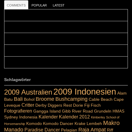
COMMENTS
POPULAR
LATEST
Colours: Danke! Heute ist der richtige Tag um die Urlaubser...
Blüemli: Schöni HP! Gruess vo näbedranne :-)...
Colours: Hallo Belinda, danke :-)! Eigentlich ist das hier ...
Belinda: Schöner post:)...
Colours: Danke :-) die reiche UW Welt tut auch ein übriges...
Schlagwörter
2009 Indonesien
2009 Australien
Alam
Bali
Broome
Bushcamping
Batu
Bohol
Cable Beach
Cape
Critter
Leveque
Derby
Diggers Rest
Dorie
Fiji
Fisch
Fotografieren
Gangga Island
Gibb River Road
Grundeln
HMAS
Kalender
Kalender 2012
Sydney
Indonesia
Kimberley School of
Makro
Komodo
Komodo Dancer
Krake
Lembeh
Horsemanship
Manado
Raja Ampat
Paradise Dancer
Pelagian
Riff