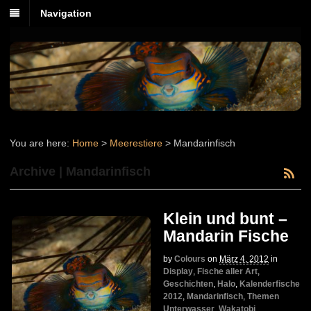
Navigation
You are here:
Home
>
Meerestiere
>
Mandarinfisch
Archive | Mandarinfisch
Klein und bunt –
Mandarin Fische
by
Colours
on
März 4, 2012
in
Display
,
Fische aller Art
,
Geschichten
,
Halo
,
Kalenderfische
2012
,
Mandarinfisch
,
Themen
Unterwasser
,
Wakatobi