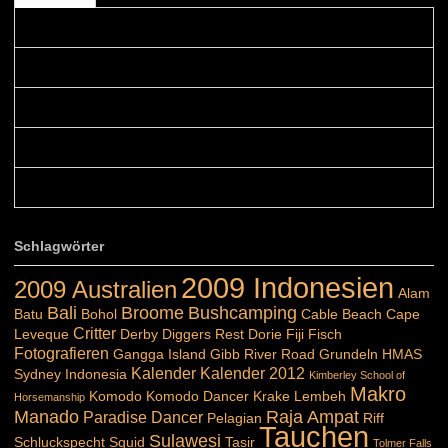
Colours: Danke! Heute ist der richtige Tag um die Urlaubser...
Blüemli: Schöni HP! Gruess vo näbedranne :-)...
Colours: Hallo Belinda, danke :-)! Eigentlich ist das hier ...
Belinda: Schöner post:)...
Colours: Danke :-) die reiche UW Welt tut auch ein übriges...
Schlagwörter
2009 Indonesien
2009 Australien
Alam
Bali
Broome
Bushcamping
Batu
Bohol
Cable Beach
Cape
Critter
Leveque
Derby
Diggers Rest
Dorie
Fiji
Fisch
Fotografieren
Gangga Island
Gibb River Road
Grundeln
HMAS
Kalender
Kalender 2012
Sydney
Indonesia
Kimberley School of
Makro
Komodo
Komodo Dancer
Krake
Lembeh
Horsemanship
Manado
Raja Ampat
Paradise Dancer
Pelagian
Riff
Tauchen
Sulawesi
Schluckspecht
Squid
Tasir
Tolmer Falls