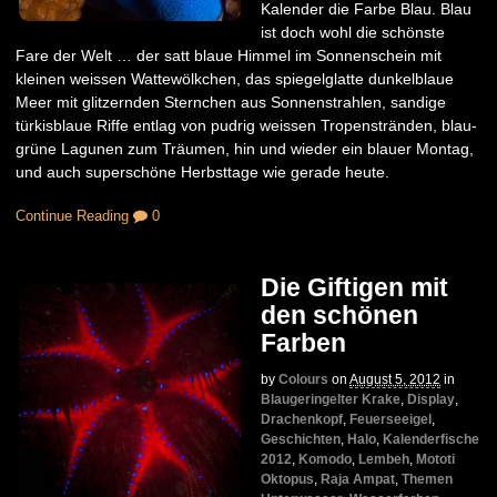
Kalender die Farbe Blau. Blau
ist doch wohl die schönste
Fare der Welt … der satt blaue Himmel im Sonnenschein mit
kleinen weissen Wattewölkchen, das spiegelglatte dunkelblaue
Meer mit glitzernden Sternchen aus Sonnenstrahlen, sandige
türkisblaue Riffe entlag von pudrig weissen Tropenstränden, blau-
grüne Lagunen zum Träumen, hin und wieder ein blauer Montag,
und auch superschöne Herbsttage wie gerade heute.
Continue Reading
0
Die Giftigen mit
den schönen
Farben
by
Colours
on
August 5, 2012
in
Blaugeringelter Krake
,
Display
,
Drachenkopf
,
Feuerseeigel
,
Geschichten
,
Halo
,
Kalenderfische
2012
,
Komodo
,
Lembeh
,
Mototi
Oktopus
,
Raja Ampat
,
Themen