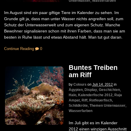
Unterwasser
,
Wasserfarben
Im August sind ein paar giftige Tiere im Kalender zu sehen. Im
Grunde gilt ja, dass man unter Wasser nichts angreifen soll, zum
Schutz der Unterwasserwelt und zum eigenen Schutz. Manche
Bewohner signalisieren schon mit ihren Farben, dass man sie am
besten in Ruhe lässt und etwas Abstand hält. Man tut gut daran.
Continue Reading
0
Buntes Treiben
am Riff
by
Colours
on
Juli 14, 2012
in
Ägypten
,
Display
,
Geschichten
,
Halo
,
Kalenderfische 2012
,
Raja
Ampat
,
Riff
,
Rotfeuerfisch
,
Schildkröte
,
Themen Unterwasser
,
Wasserfarben
Im Juli gibt es im Kalender
2012 einen winzigen Ausschnitt