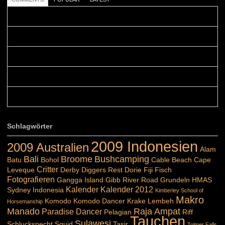
Colours: Danke! Heute ist der richtige Tag um die Urlaubser...
Blüemli: Schöni HP! Gruess vo näbedranne :-)...
Colours: Hallo Belinda, danke :-)! Eigentlich ist das hier ...
Belinda: Schöner post:)...
Colours: Danke :-) die reiche UW Welt tut auch ein übriges...
Schlagwörter
2009 Indonesien
2009 Australien
Alam
Bali
Broome
Bushcamping
Batu
Bohol
Cable Beach
Cape
Critter
Leveque
Derby
Diggers Rest
Dorie
Fiji
Fisch
Fotografieren
Gangga Island
Gibb River Road
Grundeln
HMAS
Kalender
Kalender 2012
Sydney
Indonesia
Kimberley School of
Makro
Komodo
Komodo Dancer
Krake
Lembeh
Horsemanship
Manado
Raja Ampat
Paradise Dancer
Pelagian
Riff
Tauchen
Sulawesi
Schluckspecht
Squid
Tasir
Tolmer Falls