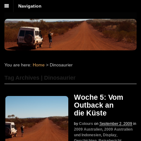
Navigation
You are here:
Home
>
Dinosaurier
Tag Archives | Dinosaurier
Woche 5: Vom
Outback an
die Küste
by
Colours
on
September 2, 2009
in
2009 Australien
,
2009 Australien
und Indonesien
,
Display
,
Geschichten
,
Reisebericht