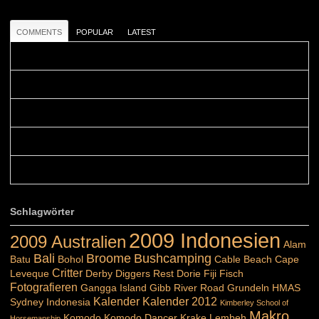
COMMENTS
POPULAR
LATEST
Colours: Danke! Heute ist der richtige Tag um die Urlaubser...
Blüemli: Schöni HP! Gruess vo näbedranne :-)...
Colours: Hallo Belinda, danke :-)! Eigentlich ist das hier ...
Belinda: Schöner post:)...
Colours: Danke :-) die reiche UW Welt tut auch ein übriges...
Schlagwörter
2009 Indonesien
2009 Australien
Alam
Bali
Broome
Bushcamping
Batu
Bohol
Cable Beach
Cape
Critter
Leveque
Derby
Diggers Rest
Dorie
Fiji
Fisch
Fotografieren
Gangga Island
Gibb River Road
Grundeln
HMAS
Kalender
Kalender 2012
Sydney
Indonesia
Kimberley School of
Makro
Komodo
Komodo Dancer
Krake
Lembeh
Horsemanship