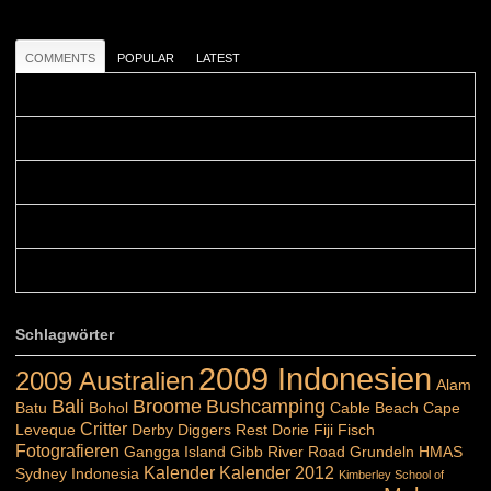
COMMENTS
POPULAR
LATEST
Colours: Danke! Heute ist der richtige Tag um die Urlaubser...
Blüemli: Schöni HP! Gruess vo näbedranne :-)...
Colours: Hallo Belinda, danke :-)! Eigentlich ist das hier ...
Belinda: Schöner post:)...
Colours: Danke :-) die reiche UW Welt tut auch ein übriges...
Schlagwörter
2009 Indonesien
2009 Australien
Alam
Bali
Broome
Bushcamping
Batu
Bohol
Cable Beach
Cape
Critter
Leveque
Derby
Diggers Rest
Dorie
Fiji
Fisch
Fotografieren
Gangga Island
Gibb River Road
Grundeln
HMAS
Kalender
Kalender 2012
Sydney
Indonesia
Kimberley School of