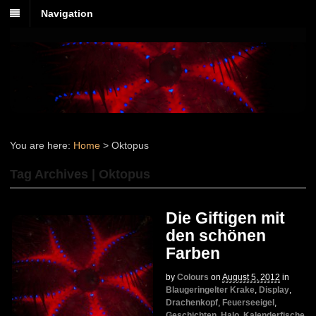
Navigation
You are here:
Home
>
Oktopus
Tag Archives | Oktopus
Die Giftigen mit
den schönen
Farben
by
Colours
on
August 5, 2012
in
Blaugeringelter Krake
,
Display
,
Drachenkopf
,
Feuerseeigel
,
Geschichten
,
Halo
,
Kalenderfische