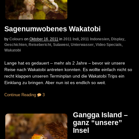
Sagenumwobenes Wakatobi
by
Colours
on
Oktober 16, 2011
in
2011 Indi
,
2011 Indonesien
,
Display
,
Geschichten
,
Reisebericht
,
Sulawesi
,
Unterwasser
,
Video Specials
,
Wakatobi
Lange hat es gedauert – mehr als 2 Jahre – bevor wir unsere
Reise nach Wakatobi antreten konnten. Es wollte einfach nicht so
recht klappen unseren Terminplan und die Wakatobi Trips ein
Einklang zu bringen. Aber nun ist es endlich so weit.
Continue Reading
3
Gangga Island –
ganz “unsere”
Insel