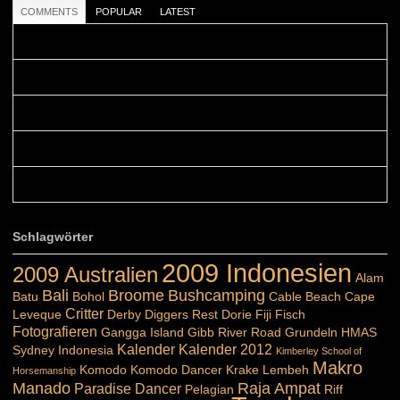
COMMENTS
POPULAR
LATEST
Colours: Danke! Heute ist der richtige Tag um die Urlaubser...
Blüemli: Schöni HP! Gruess vo näbedranne :-)...
Colours: Hallo Belinda, danke :-)! Eigentlich ist das hier ...
Belinda: Schöner post:)...
Colours: Danke :-) die reiche UW Welt tut auch ein übriges...
Schlagwörter
2009 Indonesien
2009 Australien
Alam
Bali
Broome
Bushcamping
Batu
Bohol
Cable Beach
Cape
Critter
Leveque
Derby
Diggers Rest
Dorie
Fiji
Fisch
Fotografieren
Gangga Island
Gibb River Road
Grundeln
HMAS
Kalender
Kalender 2012
Sydney
Indonesia
Kimberley School of
Makro
Komodo
Komodo Dancer
Krake
Lembeh
Horsemanship
Manado
Raja Ampat
Paradise Dancer
Pelagian
Riff