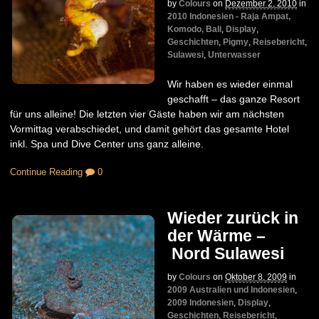
by
Colours
on
Dezember 2, 2010
in
2010 Indonesien - Raja Ampat,
Komodo, Bali
,
Display
,
Geschichten
,
Pigmy
,
Reisebericht
,
Sulawesi
,
Unterwasser
Wir haben es wieder einmal
geschafft – das ganze Resort
für uns alleine! Die letzten vier Gäste haben wir am nächsten
Vormittag verabschiedet, und damit gehört das gesamte Hotel
inkl. Spa und Dive Center uns ganz alleine.
Continue Reading
0
Wieder zurück in
der Wärme –
Nord Sulawesi
by
Colours
on
Oktober 8, 2009
in
2009 Australien und Indonesien
,
2009 Indonesien
,
Display
,
Geschichten
,
Reisebericht
,